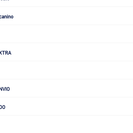
canino
XTRA
NVIO
DO