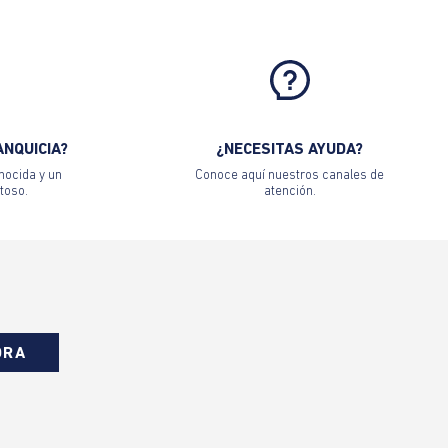
ANQUICIA?
¿NECESITAS AYUDA?
nocida y un
Conoce aquí nuestros canales de
toso.
atención.
ORA