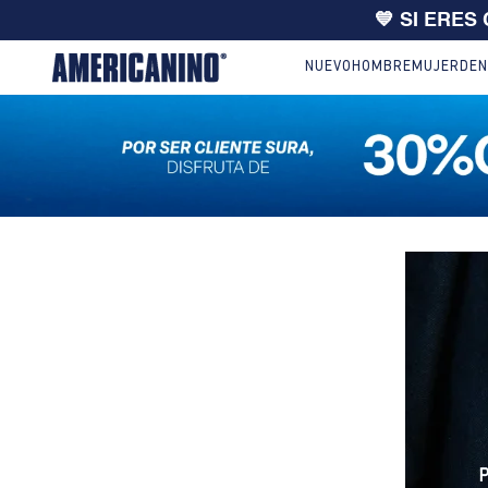
💙 SI ERES
NUEVO
HOMBRE
MUJER
DEN