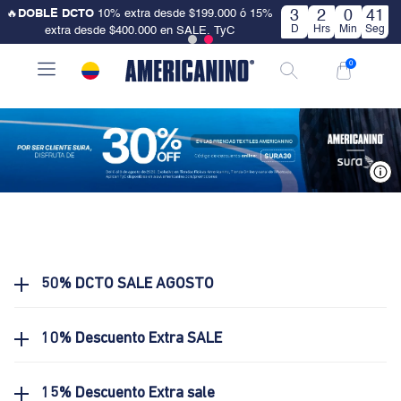
🔥
DOBLE DCTO
10% extra desde $199.000 ó 15%
3
2
0
41
D
Hrs
Min
Seg
extra desde $400.000 en SALE. TyC
0
V
50% DCTO SALE AGOSTO
10% Descuento Extra SALE
15% Descuento Extra sale