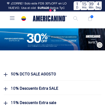
💙 ¡CORRE! Solo este FDS 30%OFF en LO
1
15
39
4
D
Hrs
Min
Seg
NUEVO. Usa el cód:
SURA30
Aplica TyC
0
V
50% DCTO SALE AGOSTO
10% Descuento Extra SALE
15% Descuento Extra sale