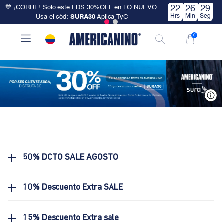
💙 ¡CORRE! Solo este FDS 30%OFF en LO NUEVO.
22
26
29
Hrs
Min
Seg
Usa el cód:
SURA30
Aplica TyC
0
V
50% DCTO SALE AGOSTO
10% Descuento Extra SALE
15% Descuento Extra sale