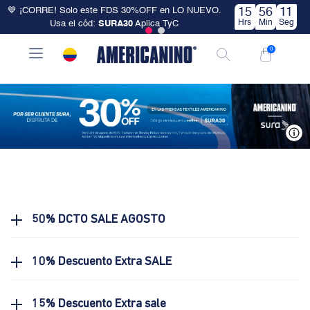
💙 ¡CORRE! Solo este FDS 30%OFF en LO NUEVO.
15
56
11
Hrs
Min
Seg
Usa el cód:
SURA30
Aplica TyC
0
V
50% DCTO SALE AGOSTO
10% Descuento Extra SALE
15% Descuento Extra sale