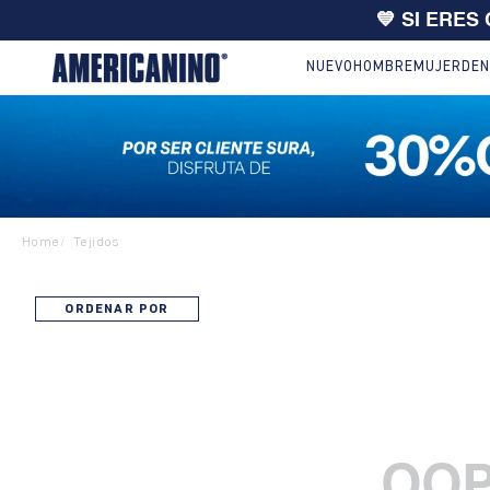
💙 SI ERES
NUEVO
HOMBRE
MUJER
DEN
Home
Tejidos
/
ORDENAR POR
OOP