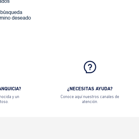
ados
a búsqueda
érmino deseado
ANQUICIA?
¿NECESITAS AYUDA?
nocida y un
Conoce aquí nuestros canales de
toso.
atención.