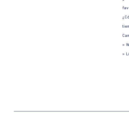
fav
¿C
tie
Can
» 
» L