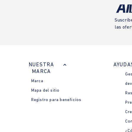
Suscríb
las ofer
NUESTRA
AYUDA
MARCA
Ges
Marca
dev
Mapa del sitio
Ras
Registro para beneficios
Pre
Cre
Con
¿Có