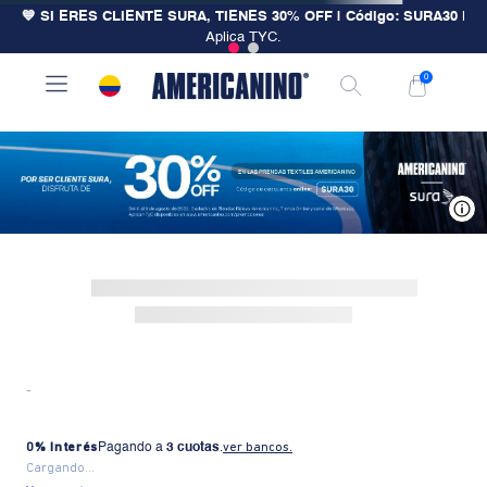
💙 SI ERES CLIENTE SURA, TIENES 30% OFF | Código: SURA30
|
Aplica TYC.
0
V
-
0% Interés
Pagando a
3 cuotas
.
ver bancos.
Cargando...