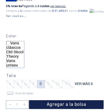
0% Interés
Pagando a
3 cuotas
.
ver bancos.
Compra a
4
cuotas mensuales de
$ 81.488,51
con tu
Crédito
Ver cuotas...
Color:
Talla
4
5
6
7
8
9
10
7.5
VER MÁS 6
Guía de tallas
Agregar a la bolsa
－
＋