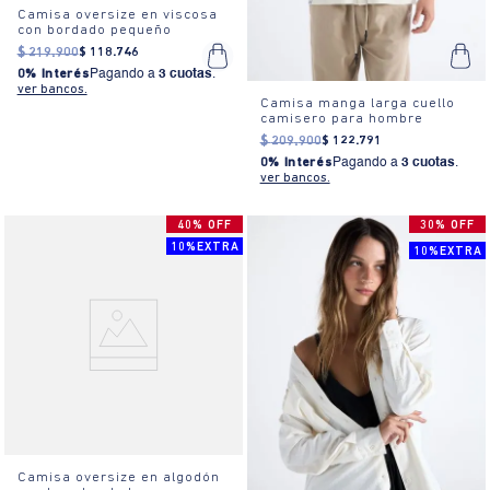
Camisa oversize en viscosa
con bordado pequeño
$
219
.
900
$
118
.
746
0% Interés
Pagando a
3 cuotas
.
ver bancos.
Camisa manga larga cuello
camisero para hombre
$
209
.
900
$
122
.
791
0% Interés
Pagando a
3 cuotas
.
ver bancos.
40% OFF
30% OFF
10%EXTRA
10%EXTRA
Camisa oversize en algodón