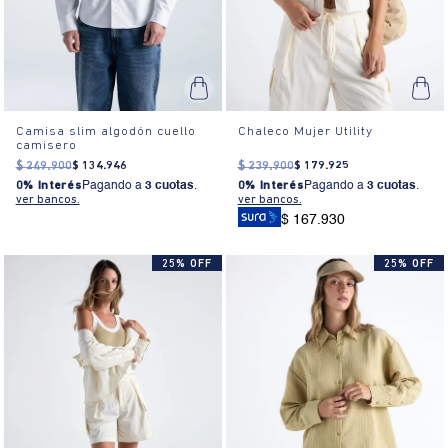
Camisa slim algodón cuello
Chaleco Mujer Utility
camisero
$
249
.
900
$
134
.
946
$
239
.
900
$
179
.
925
0% Interés
Pagando a
3 cuotas
.
0% Interés
Pagando a
3 cuotas
.
ver bancos.
ver bancos.
$ 167.930
25% OFF
25% OFF