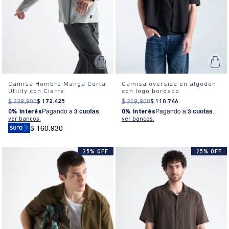
Camisa Hombre Manga Corta
Camisa oversize en algodón
Utility con Cierre
con logo bordado
$
229
.
900
$
172
.
425
$
219
.
900
$
118
.
746
0% Interés
Pagando a
3 cuotas
.
0% Interés
Pagando a
3 cuotas
.
ver bancos.
ver bancos.
$ 160.930
25% OFF
25% OFF