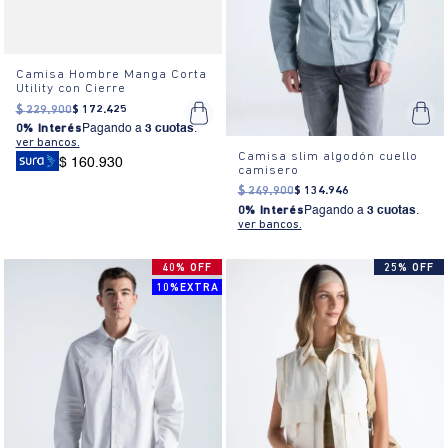
Camisa Hombre Manga Corta
Utility con Cierre
$
229
.
900
$
172
.
425
0% Interés
Pagando a
3 cuotas
.
ver bancos.
Camisa slim algodón cuello
$ 160.930
camisero
$
249
.
900
$
134
.
946
0% Interés
Pagando a
3 cuotas
.
ver bancos.
40% OFF
25% OFF
10%EXTRA