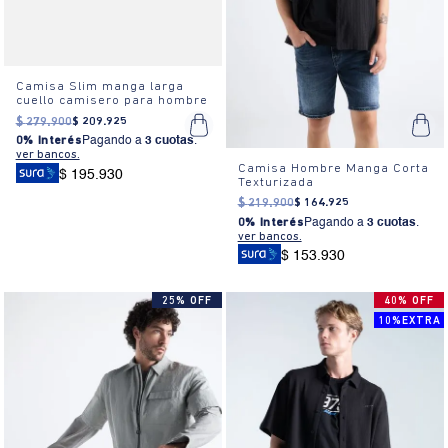
Camisa Slim manga larga
cuello camisero para hombre
$
279
.
900
$
209
.
925
0% Interés
Pagando a
3 cuotas
.
ver bancos.
Camisa Hombre Manga Corta
$ 195.930
Texturizada
$
219
.
900
$
164
.
925
0% Interés
Pagando a
3 cuotas
.
ver bancos.
$ 153.930
25% OFF
40% OFF
10%EXTRA