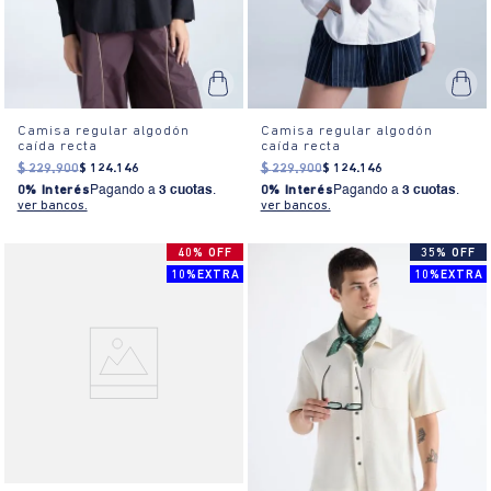
Camisa regular algodón
Camisa regular algodón
caída recta
caída recta
$
229
.
900
$
124
.
146
$
229
.
900
$
124
.
146
0% Interés
Pagando a
3 cuotas
.
0% Interés
Pagando a
3 cuotas
.
ver bancos.
ver bancos.
40% OFF
35% OFF
10%EXTRA
10%EXTRA