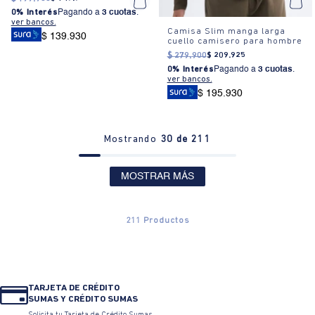
0% Interés
Pagando a
3 cuotas
.
ver bancos.
Camisa Slim manga larga
$ 139.930
cuello camisero para hombre
$
279
.
900
$
209
.
925
0% Interés
Pagando a
3 cuotas
.
ver bancos.
$ 195.930
Mostrando
30 de 211
MOSTRAR MÁS
211
Productos
TARJETA DE CRÉDITO
SUMAS Y CRÉDITO SUMAS