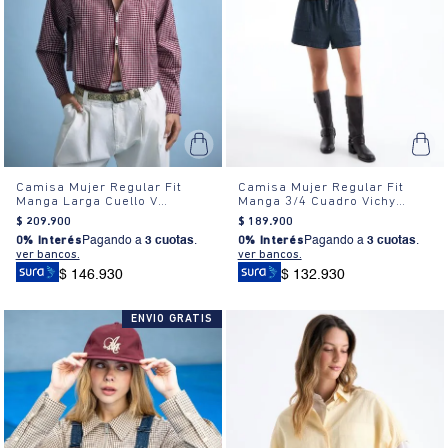
Camisa Mujer Regular Fit
Camisa Mujer Regular Fit
Manga Larga Cuello V
Manga 3/4 Cuadro Vichy
Algodón
Algodón
$
209
.
900
$
189
.
900
0% Interés
Pagando a
3 cuotas
.
0% Interés
Pagando a
3 cuotas
.
ver bancos.
ver bancos.
$ 146.930
$ 132.930
ENVIO GRATIS