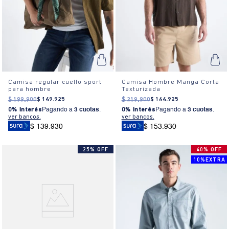
Camisa regular cuello sport
Camisa Hombre Manga Corta
para hombre
Texturizada
$
199
.
900
$
149
.
925
$
219
.
900
$
164
.
925
0% Interés
Pagando a
3 cuotas
.
0% Interés
Pagando a
3 cuotas
.
ver bancos.
ver bancos.
$ 139.930
$ 153.930
25% OFF
40% OFF
10%EXTRA