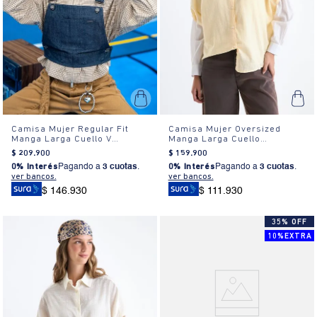
Camisa Mujer Regular Fit
Camisa Mujer Oversized
Manga Larga Cuello V
Manga Larga Cuello
Algodón
Camisero Textura Blanca
$
209
.
900
$
159
.
900
0% Interés
Pagando a
3 cuotas
.
0% Interés
Pagando a
3 cuotas
.
ver bancos.
ver bancos.
$ 146.930
$ 111.930
35% OFF
10%EXTRA