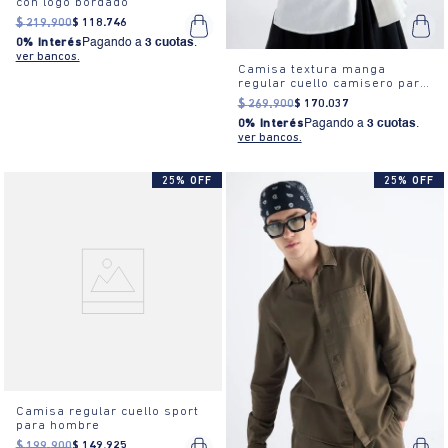
con logo bordado
$
219
.
900
$
118
.
746
0% Interés
Pagando a
3 cuotas
.
ver bancos.
Camisa textura manga
regular cuello camisero para
mujer
$
269
.
900
$
170
.
037
0% Interés
Pagando a
3 cuotas
.
ver bancos.
25% OFF
25% OFF
Camisa regular cuello sport
para hombre
$
199
.
900
$
149
.
925