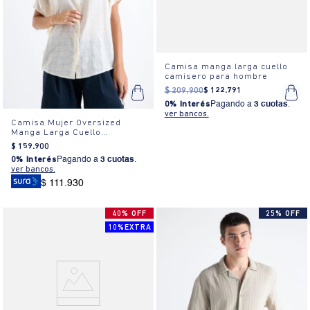
Camisa manga larga cuello
camisero para hombre
$
209
.
900
$
122
.
791
0% Interés
Pagando a
3 cuotas
.
ver bancos.
Camisa Mujer Oversized
Manga Larga Cuello
Camisero Textura Blanca
$
159
.
900
0% Interés
Pagando a
3 cuotas
.
ver bancos.
$ 111.930
40% OFF
25% OFF
10%EXTRA