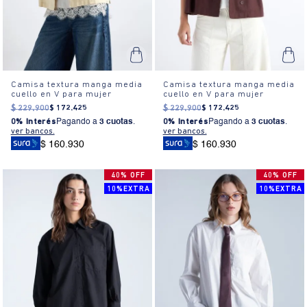
Camisa textura manga media
Camisa textura manga media
cuello en V para mujer
cuello en V para mujer
$
229
.
900
$
172
.
425
$
229
.
900
$
172
.
425
0% Interés
Pagando a
3 cuotas
.
0% Interés
Pagando a
3 cuotas
.
ver bancos.
ver bancos.
$ 160.930
$ 160.930
40% OFF
40% OFF
10%EXTRA
10%EXTRA