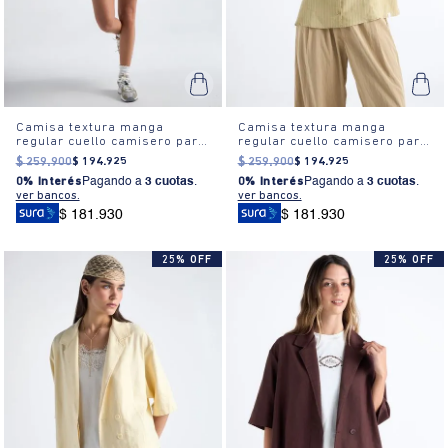
Camisa textura manga
Camisa textura manga
regular cuello camisero para
regular cuello camisero para
mujer
mujer
$
259
.
900
$
194
.
925
$
259
.
900
$
194
.
925
0% Interés
Pagando a
3 cuotas
.
0% Interés
Pagando a
3 cuotas
.
ver bancos.
ver bancos.
$ 181.930
$ 181.930
25% OFF
25% OFF