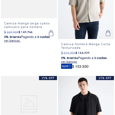
Camisa manga larga cuello
camisero para hombre
$
269
.
900
$
145
.
746
0% Interés
Pagando a
3 cuotas
.
ver bancos.
Camisa Hombre Manga Corta
Texturizada
$
219
.
900
$
164
.
925
0% Interés
Pagando a
3 cuotas
.
ver bancos.
$ 153.930
25% OFF
25% OFF