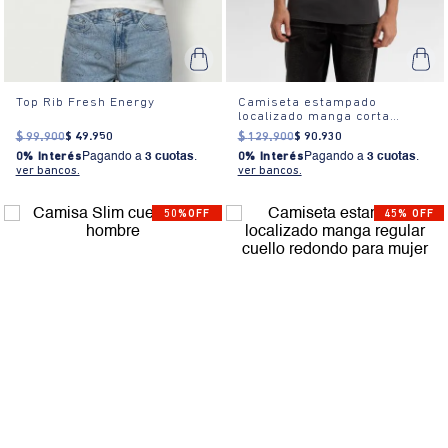
Top Rib Fresh Energy
Camiseta estampado
localizado manga corta
cuello redondo para hombre
$
99
.
900
$
49
.
950
$
129
.
900
$
90
.
930
0% Interés
Pagando a
3 cuotas
.
0% Interés
Pagando a
3 cuotas
.
ver bancos.
ver bancos.
50%OFF
45% OFF