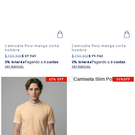
Camiseta Polo manga corta
Camiseta Polo manga corta
hombre
hombre
$
159
.
900
$
87
.
945
$
159
.
900
$
95
.
940
0% Interés
Pagando a
3 cuotas
.
0% Interés
Pagando a
3 cuotas
.
ver bancos.
ver bancos.
45% OFF
50%OFF