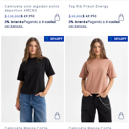
Camiseta slim algodón estilo
Top Rib Fresh Energy
deportivo AMCNO
$
139
.
900
$
69
.
950
$
99
.
900
$
49
.
950
0% Interés
Pagando a
3 cuotas
.
0% Interés
Pagando a
3 cuotas
.
ver bancos.
ver bancos.
Camiseta Manga Corta
Camiseta Manga Corta