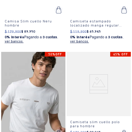
Camisa Slim cuello Neru
Camiseta estampado
hombre
localizado manga regular
cuello redondo para mujer
$
179
.
900
$
89
.
950
$
119
.
900
$
65
.
945
0% Interés
Pagando a
3 cuotas
.
0% Interés
Pagando a
3 cuotas
.
ver bancos.
ver bancos.
50%OFF
45% OFF
Camiseta slim cuello polo
para hombre