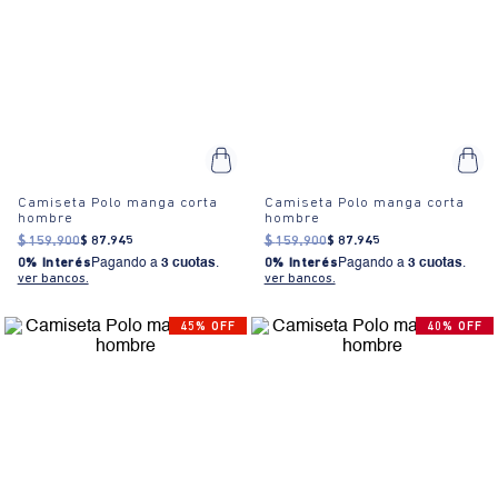
Camiseta Polo manga corta
Camiseta Polo manga corta
hombre
hombre
$
159
.
900
$
87
.
945
$
159
.
900
$
87
.
945
0% Interés
Pagando a
3 cuotas
.
0% Interés
Pagando a
3 cuotas
.
ver bancos.
ver bancos.
45% OFF
40% OFF