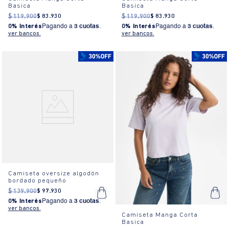
Basica
Basica
$
119
.
900
$
83
.
930
$
119
.
900
$
83
.
930
0% Interés
Pagando a
3 cuotas
.
0% Interés
Pagando a
3 cuotas
.
ver bancos.
ver bancos.
Camiseta oversize algodón
bordado pequeño
$
139
.
900
$
97
.
930
0% Interés
Pagando a
3 cuotas
.
ver bancos.
Camiseta Manga Corta
Basica