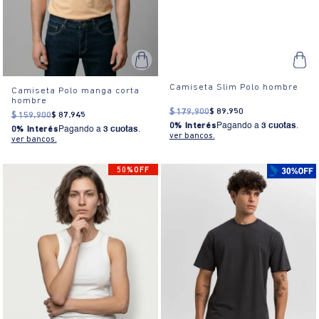
Camiseta Slim Polo hombre
Camiseta Polo manga corta
hombre
$
179
.
900
$
89
.
950
$
159
.
900
$
87
.
945
0% Interés
Pagando a
3 cuotas
.
0% Interés
Pagando a
3 cuotas
.
ver bancos.
ver bancos.
50%OFF