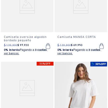
Camiseta oversize algodón
Camiseta MANGA CORTA
bordado pequeño
$
139
.
900
$
97
.
930
$
139
.
900
$
69
.
950
0% Interés
Pagando a
3 cuotas
.
0% Interés
Pagando a
3 cuotas
.
ver bancos.
ver bancos.
50%OFF