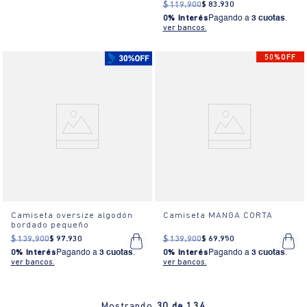
$
119
.
900
$
83
.
930
0% Interés
Pagando a
3 cuotas
.
ver bancos.
50%OFF
Camiseta oversize algodón
Camiseta MANGA CORTA
bordado pequeño
$
139
.
900
$
97
.
930
$
139
.
900
$
69
.
950
0% Interés
Pagando a
3 cuotas
.
0% Interés
Pagando a
3 cuotas
.
ver bancos.
ver bancos.
Mostrando
30 de 134