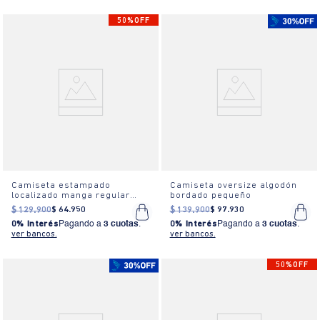
50%OFF
Camiseta estampado
Camiseta oversize algodón
localizado manga regular
bordado pequeño
cuello redondo para hombre
$
129
.
900
$
64
.
950
$
139
.
900
$
97
.
930
0% Interés
Pagando a
3 cuotas
.
0% Interés
Pagando a
3 cuotas
.
ver bancos.
ver bancos.
50%OFF