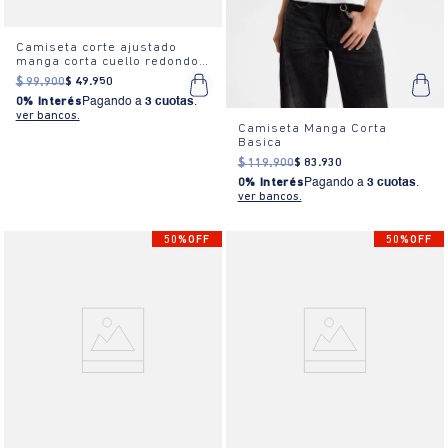
Camiseta corte ajustado
manga corta cuello redondo
para mujer
$
99
.
900
$
49
.
950
0% Interés
Pagando a
3 cuotas
.
ver bancos.
Camiseta Manga Corta
Basica
$
119
.
900
$
83
.
930
0% Interés
Pagando a
3 cuotas
.
ver bancos.
50%OFF
50%OFF