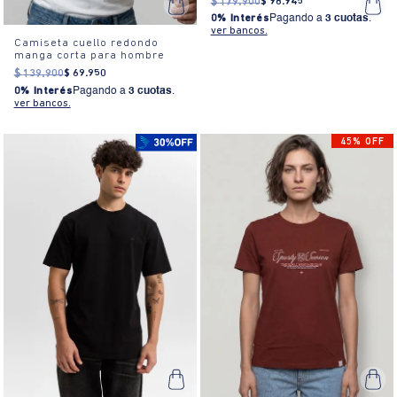
$
179
.
900
$
98
.
945
0% Interés
Pagando a
3 cuotas
.
ver bancos.
Camiseta cuello redondo
manga corta para hombre
$
139
.
900
$
69
.
950
0% Interés
Pagando a
3 cuotas
.
ver bancos.
45% OFF