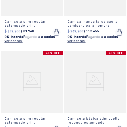
Camiseta slim regular
Camisa manga larga cuello
estampado print
camisero para hombre
$
139
.
900
$
83
.
940
$
249
.
900
$
112
.
455
0% Interés
Pagando a
3 cuotas
.
0% Interés
Pagando a
3 cuotas
.
ver bancos.
ver bancos.
40% OFF
40% OFF
Camiseta slim regular
Camiseta básica slim cuello
estampado print
redondo estampado