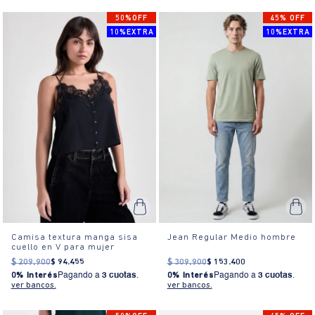
50%OFF
45% OFF
10%EXTRA
10%EXTRA
Camisa textura manga sisa
Jean Regular Medio hombre
cuello en V para mujer
$
209
.
900
$
94
.
455
$
309
.
900
$
153
.
400
0% Interés
Pagando a
3 cuotas
.
0% Interés
Pagando a
3 cuotas
.
ver bancos.
ver bancos.