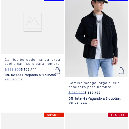
Camisa bordado manga larga
cuello camisero para hombre
$
229
.
900
$
103
.
455
0% Interés
Pagando a
3 cuotas
.
ver bancos.
Camisa manga larga cuello
camisero para hombre
$
249
.
900
$
112
.
455
0% Interés
Pagando a
3 cuotas
.
ver bancos.
50%OFF
40% OFF