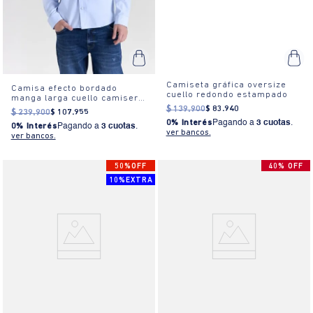
Camiseta gráfica oversize
Camisa efecto bordado
cuello redondo estampado
manga larga cuello camisero
para hombre
$
139
.
900
$
83
.
940
$
239
.
900
$
107
.
955
0% Interés
Pagando a
3 cuotas
.
0% Interés
Pagando a
3 cuotas
.
ver bancos.
ver bancos.
50%OFF
40% OFF
10%EXTRA