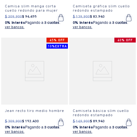
Camisa slim manga corta
Camiseta gráfica slim cuello
cuello redondo para mujer
redondo estampado
$
209
.
900
$
94
.
455
$
139
.
900
$
83
.
940
0% Interés
Pagando a
3 cuotas
.
0% Interés
Pagando a
3 cuotas
.
ver bancos.
ver bancos.
45% OFF
40% OFF
10%EXTRA
Jean recto tiro medio hombre
Camiseta básica slim cuello
redondo estampado
$
309
.
900
$
153
.
400
$
149
.
900
$
89
.
940
0% Interés
Pagando a
3 cuotas
.
0% Interés
Pagando a
3 cuotas
.
ver bancos.
ver bancos.