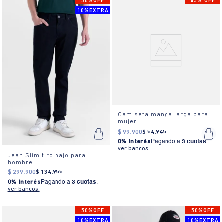
50%OFF
45% OFF
10%EXTRA
Camiseta manga larga para
mujer
$
99
.
900
$
54
.
945
0% Interés
Pagando a
3 cuotas
.
ver bancos.
Jean Slim tiro bajo para
hombre
$
299
.
900
$
134
.
955
0% Interés
Pagando a
3 cuotas
.
ver bancos.
50%OFF
50%OFF
10%EXTRA
10%EXTRA