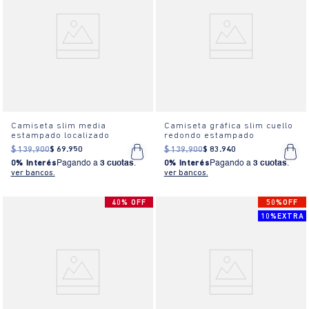
Camiseta slim media
Camiseta gráfica slim cuello
estampado localizado
redondo estampado
$
139
.
900
$
69
.
950
$
139
.
900
$
83
.
940
0% Interés
Pagando a
3 cuotas
.
0% Interés
Pagando a
3 cuotas
.
ver bancos.
ver bancos.
40% OFF
50%OFF
10%EXTRA