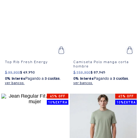
Top Rib Fresh Energy
Camiseta Polo manga corta
hombre
$
99
.
900
$
49
.
950
$
159
.
900
$
87
.
945
0% Interés
Pagando a
3 cuotas
.
0% Interés
Pagando a
3 cuotas
.
ver bancos.
ver bancos.
45% OFF
45% OFF
10%EXTRA
10%EXTRA