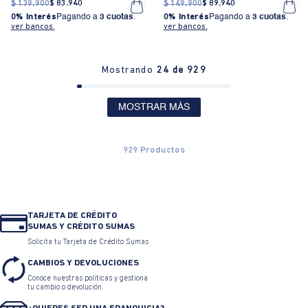
$
139
.
900
$
83
.
940
$
149
.
900
$
89
.
940
0% Interés
Pagando a
3 cuotas
.
0% Interés
Pagando a
3 cuotas
.
ver bancos.
ver bancos.
Mostrando
24 de 929
MOSTRAR MÁS
929
Productos
TARJETA DE CRÉDITO
SUMAS Y CRÉDITO SUMAS
Solicita tu Tarjeta de Crédito Sumas
CAMBIOS Y DEVOLUCIONES
Conoce nuestras políticas y gestiona
tu cambio o devolución.