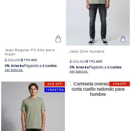
Jean Regular Fit Alto para
Jean Slim Hombre
mujer
$
309
.
900
$
153
.
400
$
309
.
900
$
153
.
400
0% Interés
Pagando a
3 cuotas
.
0% Interés
Pagando a
3 cuotas
.
ver bancos.
ver bancos.
45% OFF
50%OFF
10%EXTRA