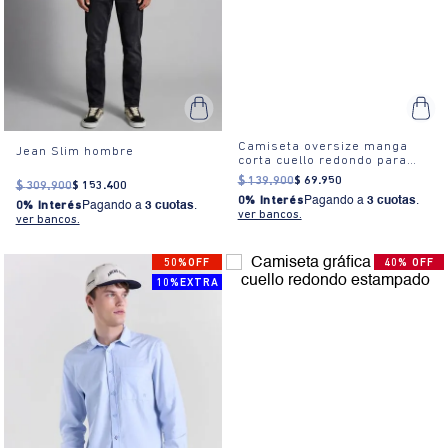
Camiseta oversize manga
Jean Slim hombre
corta cuello redondo para
hombre
$
139
.
900
$
69
.
950
$
309
.
900
$
153
.
400
0% Interés
Pagando a
3 cuotas
.
0% Interés
Pagando a
3 cuotas
.
ver bancos.
ver bancos.
50%OFF
40% OFF
10%EXTRA