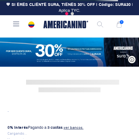
💙 SI ERES CLIENTE SURA, TIENES 30% OFF | Código: SURA30
|
Aplica TYC.
0
V
-
0% Interés
Pagando a
3 cuotas
.
ver bancos.
Cargando...