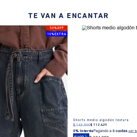
TE VAN A ENCANTAR
50%OFF
10%EXTRA
Shorts medio algodón textura
$
149
.
900
$
112
.
425
0% Interés
Pagando a
3 cuotas
.
ver 