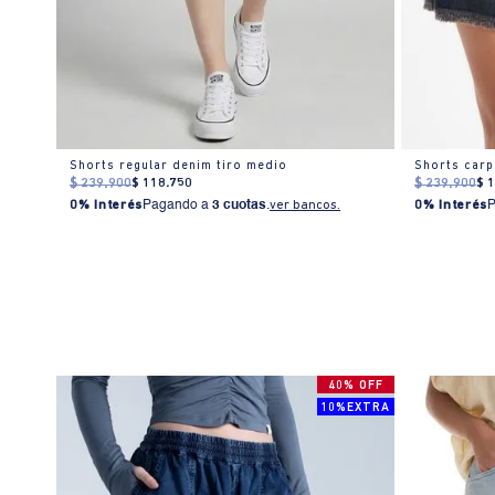
Shorts regular denim tiro medio
Shorts carpi
$
239
.
900
$
118
.
750
$
239
.
900
$
0% Interés
Pagando a
3 cuotas
.
ver bancos.
0% Interés
40% OFF
10%EXTRA