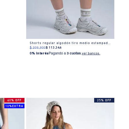
Shorts regular algodón tiro medio estampado floral
$
209
.
900
$
113
.
346
$
289
0% Interés
Pagando a
3 cuotas
.
ver bancos.
0% I
40% OFF
25% OFF
10%EXTRA