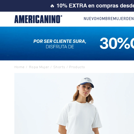
💙 SI ERES
NUEVO
HOMBRE
MUJER
DEN
Ropa Mujer
Shorts