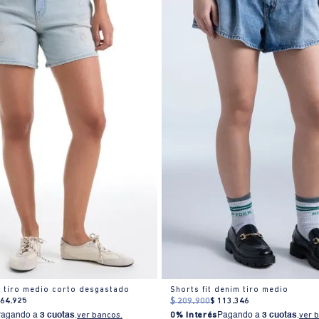
 tiro medio corto desgastado
Shorts fit denim tiro medio
164
.
925
$
209
.
900
$
113
.
346
Pagando a
3 cuotas
.
ver bancos.
0% Interés
Pagando a
3 cuotas
.
ver 