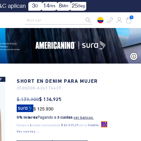
| Aplica TYC.
AMCNO CLUB
Rastrea tu pedido aquí
Buscar
0
V
F
SHORT EN DENIM PARA MUJER
350D000
-
AZU174429
$
179
.
900
$
134
.
925
$ 125.930
0% Interés
Pagando a
3 cuotas
.
ver bancos.
Compra a
4
cuotas mensuales de
$ 40.835,05
con tu
Crédito
Ver cuotas...