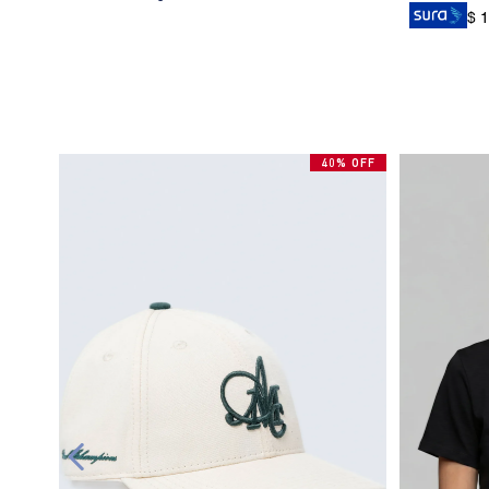
$ 
40% OFF