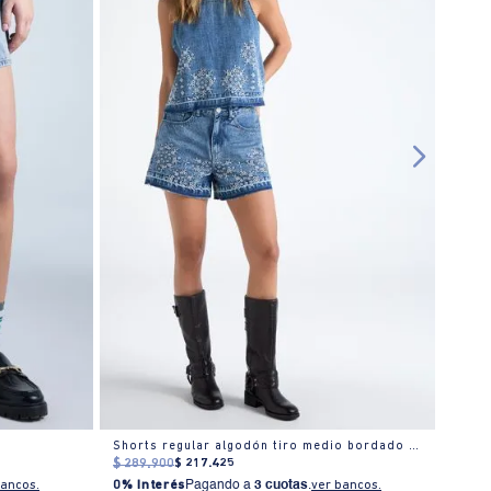
Shorts regular algodón tiro medio bordado floral
Short
$
289
.
900
$
217
.
425
$
239
0% I
bancos.
0% Interés
Pagando a
3 cuotas
.
ver bancos.