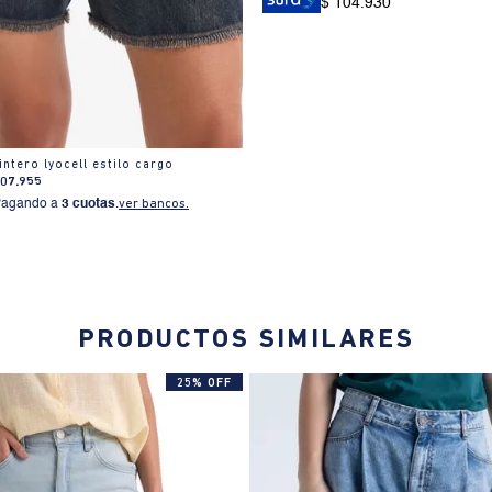
$ 104.930
ntero lyocell estilo cargo
107
.
955
Pagando a
3 cuotas
.
ver bancos.
PRODUCTOS SIMILARES
25% OFF