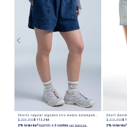
Short con estampado y bordado playero para mujer
Shorts regular algodón tiro medio estampado floral
Short denim
$
209
.
900
$
113
.
346
$
219
.
900
$
0% Interés
Pagando a
3 cuotas
.
ver bancos.
0% Interés