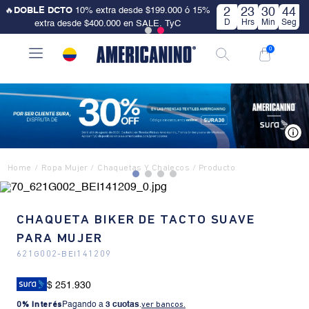
🔥
DOBLE DCTO
10% extra desde $199.000 ó 15%
2
23
30
44
D
Hrs
Min
Seg
extra desde $400.000 en SALE. TyC
0
V
Ropa Mujer
Chaquetas Y Chalecos
CHAQUETA BIKER DE TACTO SUAVE
PARA MUJER
621G002
-
BEI141209
$ 251.930
0% Interés
Pagando a
3 cuotas
.
ver bancos.