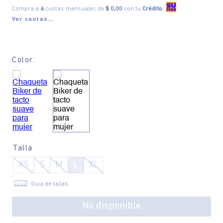
Compra a
4
cuotas mensuales de
$ 0,00
con tu
Crédito
Ver cuotas...
Color:
Talla
XS
S
M
L
XL
Guía de tallas
No disponible