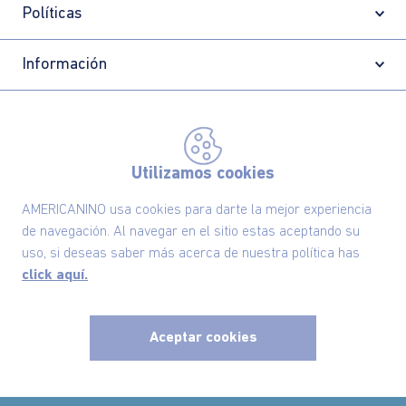
Políticas
Información
Localizador de tiendas
Utilizamos cookies
AMERICANINO usa cookies para darte la mejor experiencia
de navegación. Al navegar en el sitio estas aceptando su
uso, si deseas saber más acerca de nuestra política has
click aquí.
Aceptar cookies
Comodin S.A.S | NIT: 800.069.933-6
©2025 Americanino, todos los derechos reservados
x