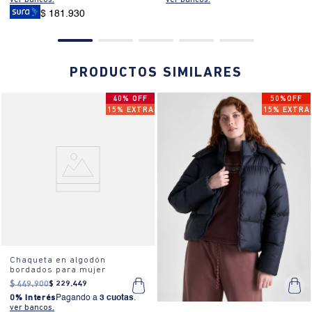
$ 181.930
PRODUCTOS SIMILARES
40% OFF
50%OFF
15% EXTRA
15% EXTRA
Chaqueta en algodón
bordados para mujer
$
449
.
900
$
229
.
449
0% Interés
Pagando a
3 cuotas
.
ver bancos.