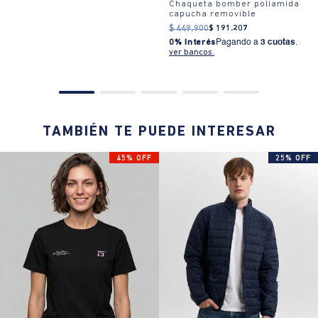
Chaqueta bomber poliamida
capucha removible
$
449
.
900
$
191
.
207
0% Interés
Pagando a
3 cuotas
.
ver bancos.
TAMBIÉN TE PUEDE INTERESAR
45% OFF
25% OFF