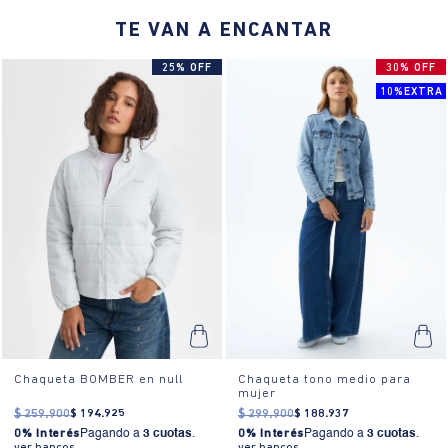
TE VAN A ENCANTAR
25% OFF
30% OFF
10%EXTRA
Chaqueta BOMBER en null
Chaqueta tono medio para
mujer
$
259
.
900
$
194
.
925
$
299
.
900
$
188
.
937
0% Interés
Pagando a
3 cuotas
.
0% Interés
Pagando a
3 cuotas
.
ver bancos.
ver bancos.