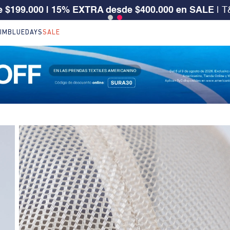
 CLIENTE SURA, TIENES 30% OFF | Código: SURA30
IM
BLUEDAYS
SALE