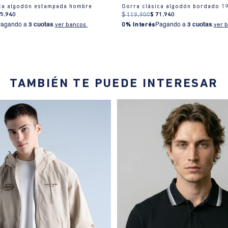
ica algodón estampada hombre
Gorra clásica algodón bordado 1
65
.
940
$
119
.
900
$
71
.
940
Pagando a
3 cuotas
.
ver bancos.
0% Interés
Pagando a
3 cuotas
.
ver 
TAMBIÉN TE PUEDE INTERESAR