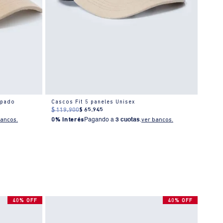
mpado
Cascos Fit 5 paneles Unisex
Gorra
$
119
.
900
$
65
.
945
$
119
bancos.
0% Interés
Pagando a
3 cuotas
.
ver bancos.
0% I
40% OFF
40% OFF