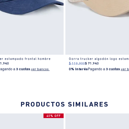
er estampado frontal hombre
Gorra trucker algodón logo esta
71
.
940
$
119
.
900
$
71
.
940
Pagando a
3 cuotas
.
ver bancos.
0% Interés
Pagando a
3 cuotas
.
ver 
PRODUCTOS SIMILARES
40% OFF