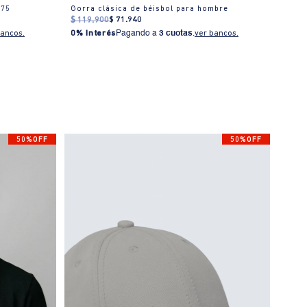
975
Gorra clásica de béisbol para hombre
Gorra
$
119
.
900
$
71
.
940
$
99
.
bancos.
0% Interés
Pagando a
3 cuotas
.
ver bancos.
0% I
50%OFF
50%OFF