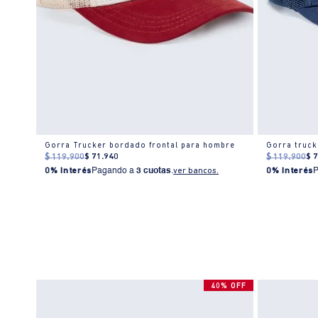
e
Gorra Trucker bordado frontal para hombre
Gorra truck
$
119
.
900
$
71
.
940
$
119
.
900
$
0% Interés
Pagando a
3 cuotas
.
ver bancos.
0% Interés
40% OFF