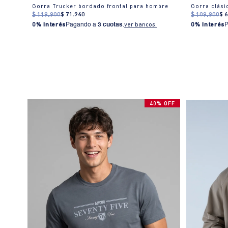
Gorra Trucker bordado frontal para hombre
Gorra clás
$
119
.
900
$
71
.
940
$
109
.
900
$
0% Interés
Pagando a
3 cuotas
.
ver bancos.
0% Interés
40% OFF