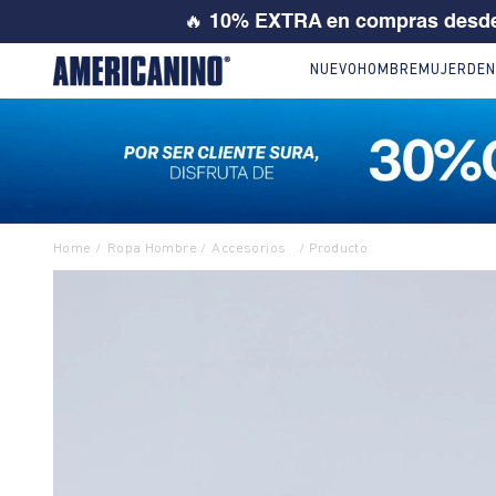
💙 SI ERES
NUEVO
HOMBRE
MUJER
DEN
Ropa Hombre
Accesorios