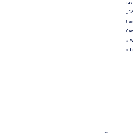
fav
¿C
tie
Can
» 
» L