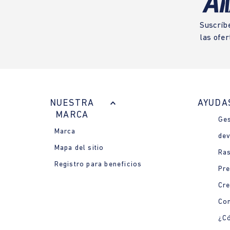
Suscríb
las ofer
NUESTRA
AYUDA
MARCA
Ges
Marca
dev
Mapa del sitio
Ras
Registro para beneficios
Pre
Cre
Con
¿Có