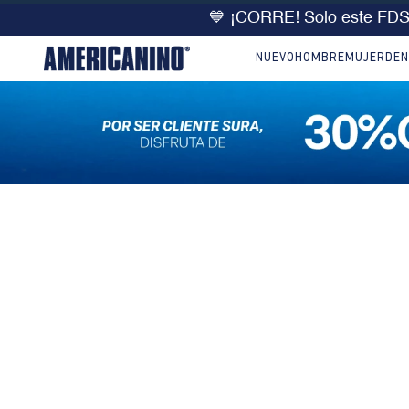
💙 ¡CORRE! Solo este FD
NUEVO
HOMBRE
MUJER
DEN