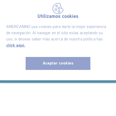
Políticas
Utilizamos cookies
AMERICANINO usa cookies para darte la mejor experiencia
Información
de navegación. Al navegar en el sitio estas aceptando su
uso, si deseas saber más acerca de nuestra política has
click aquí.
Localizador de tiendas
Aceptar cookies
x
Comodin S.A.S | NIT: 800.069.933-6
©2025 Americanino, todos los derechos reservados