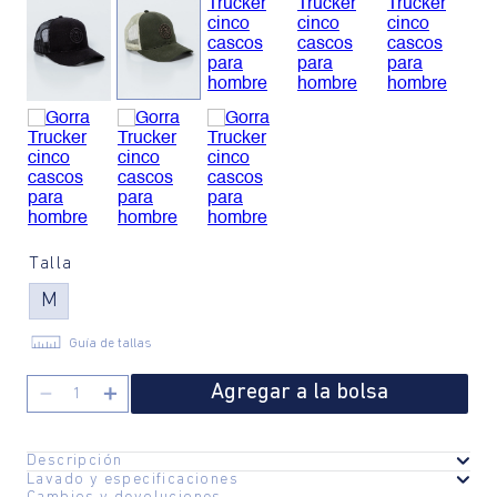
Talla
M
Guía de tallas
Agregar a la bolsa
－
＋
Descripción
Lavado y especificaciones
Especificaciones del diseño: