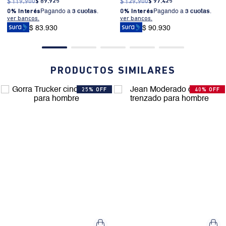
$
119
.
900
$
89
.
925
$
129
.
900
$
97
.
425
0% Interés
Pagando a
3 cuotas
.
0% Interés
Pagando a
3 cuotas
.
ver bancos.
ver bancos.
$ 83.930
$ 90.930
PRODUCTOS SIMILARES
25% OFF
40% OFF