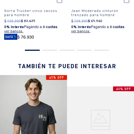
Gorra Trucker cinco cascos
Jean Moderado cinturón
para hombre
trenzado para hombre
$
109
.
900
$
82
.
425
$
109
.
900
$
65
.
940
0% Interés
Pagando a
3 cuotas
.
0% Interés
Pagando a
3 cuotas
.
ver bancos.
ver bancos.
$ 76.930
TAMBIÉN TE PUEDE INTERESAR
45% OFF
40% OFF