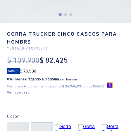
GORRA TRUCKER CINCO CASCOS PARA
HOMBRE
750G500
-
VER190511
$
109
.
900
$
82
.
425
$ 76.930
0% Interés
Pagando a
3 cuotas
.
ver bancos.
Compra a
4
cuotas mensuales de
$ 24.945,93
con tu
Crédito
Ver cuotas...
Color: