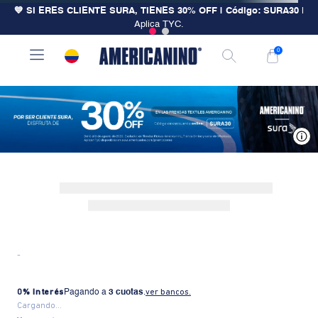
💙 SI ERES CLIENTE SURA, TIENES 30% OFF | Código: SURA30
|
Aplica TYC.
0
V
-
0% Interés
Pagando a
3 cuotas
.
ver bancos.
Cargando...