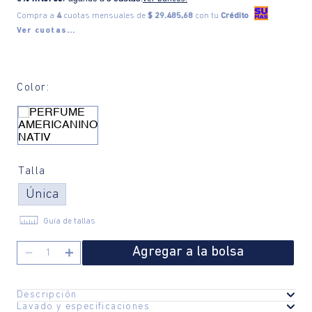
Compra a
4
cuotas mensuales de
$ 29.485,68
con tu
Crédito
Ver cuotas...
Color:
Talla
Única
Guía de tallas
Agregar a la bolsa
－
＋
Descripción
Lavado y especificaciones
Una fragancia masculina atemporal que combina fuerza y elegancia.