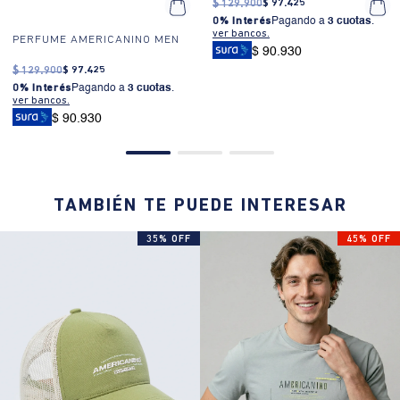
$
129
.
900
$
97
.
425
0% Interés
Pagando a
3 cuotas
.
ver bancos.
PERFUME AMERICANINO MEN
$ 90.930
$
129
.
900
$
97
.
425
0% Interés
Pagando a
3 cuotas
.
ver bancos.
$ 90.930
TAMBIÉN TE PUEDE INTERESAR
35% OFF
45% OFF