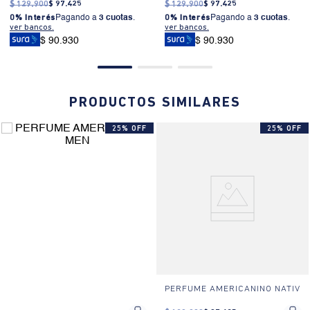
$
129
.
900
$
97
.
425
$
129
.
900
$
97
.
425
0% Interés
Pagando a
3 cuotas
.
0% Interés
Pagando a
3 cuotas
.
ver bancos.
ver bancos.
$ 90.930
$ 90.930
PRODUCTOS SIMILARES
25% OFF
25% OFF
PERFUME AMERICANINO NATIV