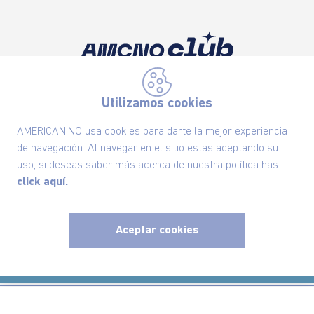
Suscríbete ahora nuestro Newsletter y recibe
las ofertas exclusivas y lo último en moda
Utilizamos cookies
SUSCRÍBETE AHORA
AMERICANINO usa cookies para darte la mejor experiencia
de navegación. Al navegar en el sitio estas aceptando su
uso, si deseas saber más acerca de nuestra política has
click aquí.
Nuestra Marca
Ayudas
Aceptar cookies
x
Políticas
Información