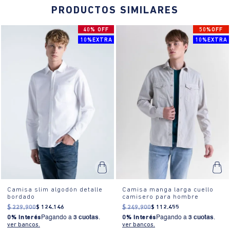
PRODUCTOS SIMILARES
40% OFF
50%OFF
10%EXTRA
10%EXTRA
Camisa slim algodón detalle
Camisa manga larga cuello
bordado
camisero para hombre
$
229
.
900
$
124
.
146
$
249
.
900
$
112
.
455
0% Interés
Pagando a
3 cuotas
.
0% Interés
Pagando a
3 cuotas
.
ver bancos.
ver bancos.