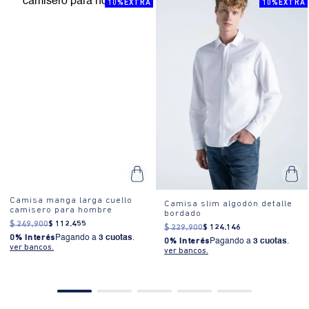
amigos.
10%EXTRA
10%EXTRA
Camisa manga larga cuello
Camisa slim algodón detalle
camisero para hombre
bordado
$
249
.
900
$
112
.
455
$
229
.
900
$
124
.
146
0% Interés
Pagando a
3 cuotas
.
0% Interés
Pagando a
3 cuotas
.
ver bancos.
ver bancos.