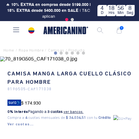
🔥
10% EXTRA en compras desde $199.000 |
4
18
56
8
15% EXTRA desde $400.000 en SALE
| T&C
D
Hrs
Min
Seg
aplican
0
Ropa Hombre
Camisas
CAMISA MANGA LARGA CUELLO CLÁSICO
PARA HOMBRE
819G505
-
CAF171038
$ 174.930
0% Interés
Pagando a
3 cuotas
.
ver bancos.
Compra a
4
cuotas mensuales de
$ 34.034,51
con tu
Crédito
Ver cuotas...