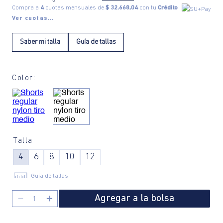
Compra a
4
cuotas mensuales de
$ 32.668,04
con tu
Crédito
Ver cuotas...
Saber mi talla
Guía de tallas
Color:
Talla
4
6
8
10
12
Guía de tallas
Agregar a la bolsa
－
＋