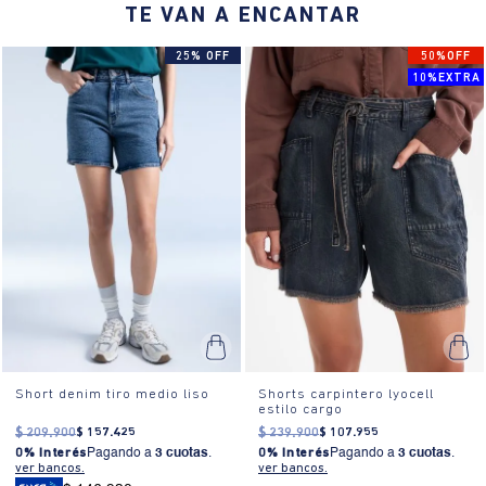
¿Cómo se usa?:
Ideales para salidas casuales, paseos al aire libre
TE VAN A ENCANTAR
o días de descanso en casa.
25% OFF
50%OFF
10%EXTRA
Short denim tiro medio liso
Shorts carpintero lyocell
estilo cargo
$
209
.
900
$
157
.
425
$
239
.
900
$
107
.
955
0% Interés
Pagando a
3 cuotas
.
0% Interés
Pagando a
3 cuotas
.
ver bancos.
ver bancos.