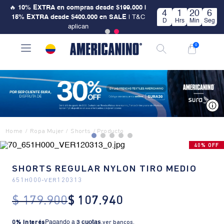
🔥
10% EXTRA en compras desde $199.000 |
4
1
20
6
15% EXTRA desde $400.000 en SALE
| T&C
D
Hrs
Min
Seg
aplican
0
V
Ropa Mujer
Shorts
40% OFF
SHORTS REGULAR NYLON TIRO MEDIO
651H000
-
VER120313
$
179
.
900
$
107
.
940
0% Interés
Pagando a
3 cuotas
.
ver bancos.