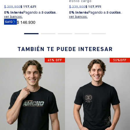
estilo cargo
$
209
.
900
$
157
.
425
$
239
.
900
$
107
.
955
0% Interés
Pagando a
3 cuotas
.
0% Interés
Pagando a
3 cuotas
.
ver bancos.
ver bancos.
$ 146.930
TAMBIÉN TE PUEDE INTERESAR
45% OFF
50%OFF