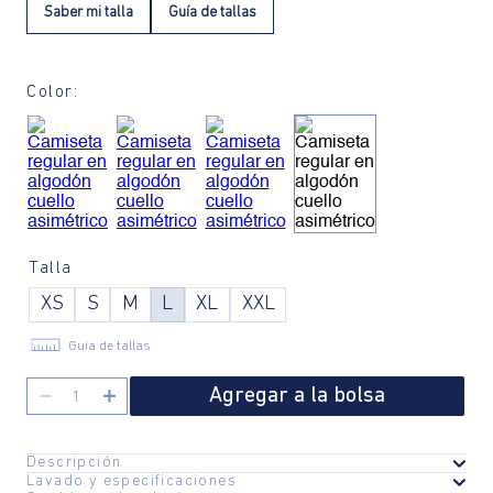
Saber mi talla
Guía de tallas
Color:
Talla
XS
S
M
L
XL
XXL
Guía de tallas
Agregar a la bolsa
－
＋
Descripción
Lavado y especificaciones
Esta camiseta de algodón con cuello asimétrico y ajuste regular es