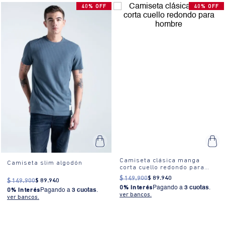
40% OFF
40% OFF
Camiseta clásica manga
Camiseta slim algodón
corta cuello redondo para
hombre
$
149
.
900
$
89
.
940
$
149
.
900
$
89
.
940
0% Interés
Pagando a
3 cuotas
.
0% Interés
Pagando a
3 cuotas
.
ver bancos.
ver bancos.