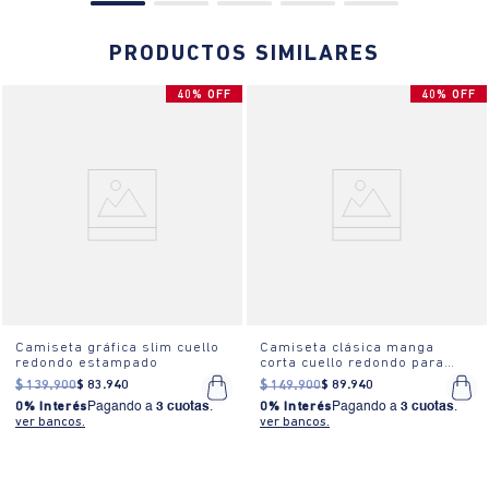
PRODUCTOS SIMILARES
40% OFF
40% OFF
Camiseta gráfica slim cuello
Camiseta clásica manga
redondo estampado
corta cuello redondo para
hombre
$
139
.
900
$
83
.
940
$
149
.
900
$
89
.
940
0% Interés
Pagando a
3 cuotas
.
0% Interés
Pagando a
3 cuotas
.
ver bancos.
ver bancos.