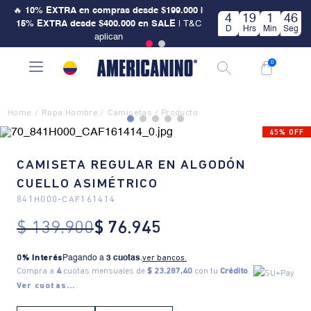
🔥
10% EXTRA en compras desde $199.000 |
4
19
1
46
15% EXTRA desde $400.000 en SALE
| T&C
D
Hrs
Min
Seg
aplican
0
Ropa Hombre
Camisetas
45% OFF
CAMISETA REGULAR EN ALGODÓN
CUELLO ASIMÉTRICO
841H000
-
CAF161414
$
139
.
900
$
76
.
945
0% Interés
Pagando a
3 cuotas
.
ver bancos.
Compra a
4
cuotas mensuales de
$ 23.287,40
con tu
Crédito
Ver cuotas...