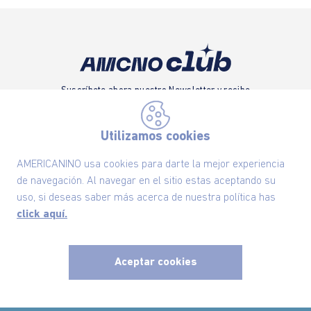
Suscríbete ahora nuestro Newsletter y recibe
las ofertas exclusivas y lo último en moda
Utilizamos cookies
SUSCRÍBETE AHORA
AMERICANINO usa cookies para darte la mejor experiencia
de navegación. Al navegar en el sitio estas aceptando su
Nuestra Marca
uso, si deseas saber más acerca de nuestra política has
click aquí.
Ayudas
Aceptar cookies
Políticas
x