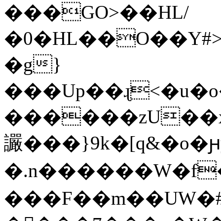
���GO>��HL/
�0�HL��O��Y
�g}
���Up��ɻ<�u�o����@��m��l��Y�ڦ��ί
������zU��
讝���}9k�[q&�o�ԩ
�.n������W�f
���F��m��UW�#