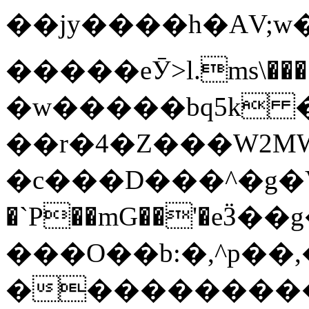
��jy����h�AV
�����eӮ>l.ms\��
�w�����bq5k 
��r�4�Z���W2M
�c���D���^�g�V
�`P��mG��'�eӞ��
���O��b:�,^p��,
�
���������