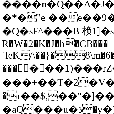
����n�Q��A�J�
�*�"e ��e��9�
�Q�sF^���B 㭥1]�s
R�W�2�K�J�h�CB���+�
`leK/\��}�8\m�6
������1)���
���+��T�2�V�RK
�r��$,��"�]�
�aQ���u�ڐ�y�)k��I%�gqPK�B�/