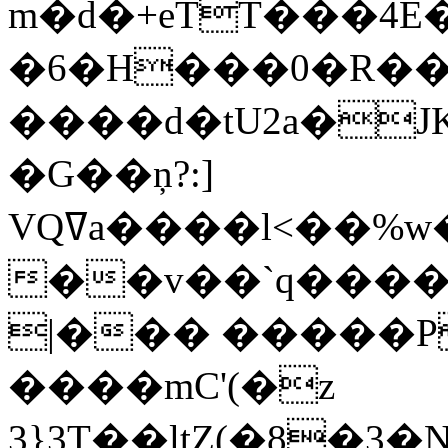
m�d�+eTT���4E
�6�H���0�R���
����d�tU2a�JK
�G��ņ?:]
VQߜa����l<��%w�D&y�;.�nɖF�@���m�:χ���@��l����;�٣7�FƲ��74j�g��ʠ�3
��v��`q����
|��� �����P
����mC'(�z
3}3T��ltZ(�8�3�N