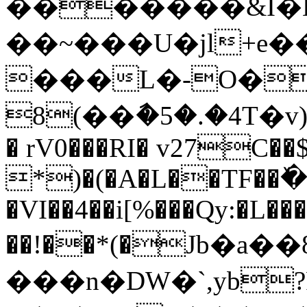
�������&I�H
��~���U�jl+e
���L�-O�
8(��ާ�5�.�4T�
� rV0���RI� v27C��
*)�(�A�L��TF��
�VI��4��i[%���Qy:�L�
��!��*(�Jb�a�
���n�DW�`,yb?