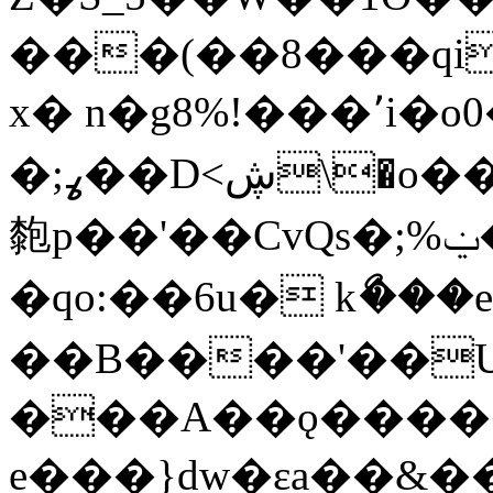
���(��8���qi
x� n�g8%!���٬i�o0����r:o&G[��+"箒
�;ߩ��D<ڜ\�
㯡p
��'��CvQs�;%ݔ����Y{ڎO�14�'�
�qo:��6u� kޯ��
��B����'��U
���A��ǫ�����
e���}dw�εa��&���} ґw��