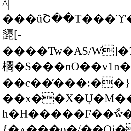
^|
���ûՇ��T���ϓ��W/z
頾[-
����Tw�AS/W]�7
櫊�$���nO��v1n
��c��̓���:��}
��x��X�Ų�M��.
h�H�����F��ާw
{�ѧ���o�/��Oi�