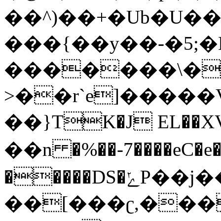
��^)��+�Ub�U�
���{��y��-�5;�
�������\�=
>��r`e]�����VJ�@�
��}TK�J EL��XVn�*ݗU���kU�!a� 
��n �%��-7����eC�
�����DS�ݺP��j���B�CH��o+H��OxRC�F�F9Q�DaE��
��[���ʗ,���