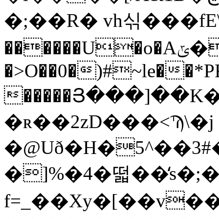
�;��R� vh싞���fE\\
������U�o�Aݶ�y�-V��ͦ��R$Pd/
�>O��0�)#~le��*
�����Յ���]��
�ʀ��2zD���<Ϡ\�j 
�@Uð�H�5^��3#
�]%�4�떫��̒s�;
f=_��Xy�[��v��