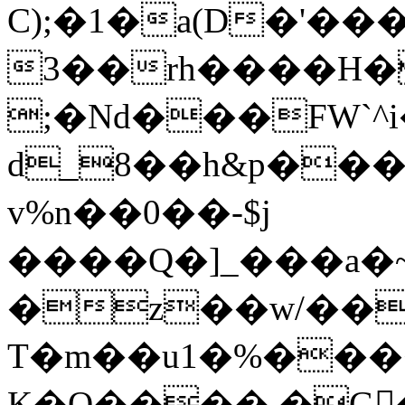
C);�1�a(D�'
3��rh����H
;�Nd���FW`^i
d_8��h&p���
v%n��0��-$j
����Q�]_���a�~
�z��w/��
T�m��u1�%���<��D�܏��>
K�Q����,�G�