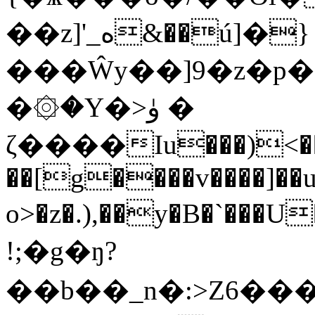
��z]'_ە&��ú]�}
���Ŵy��]9�z�p��*
�۞�Y�>ﯛ �
ζ����Iu���)<��3
��[g����v����]��u
o>�z�.),��y�B�`���U��4�!S���
!;�g�ŋ?
��b��_n�:>Z6�