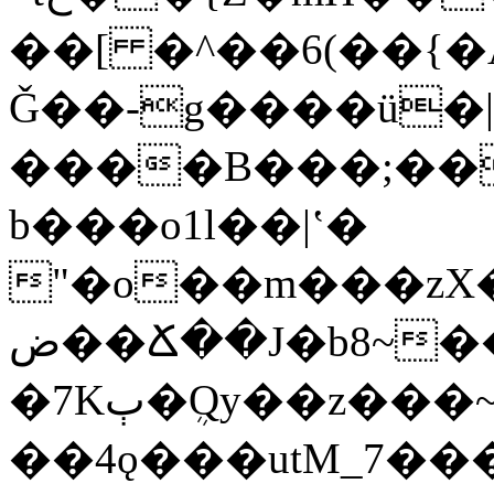
��[ �^��6(��{�
Ǧ��-g����ü�|
����B���;���
b���o1l��|ʽ�
"�o��m���zX
ض��Ճ��J�b8~��k5�C���į�"lmYN��
��4ǫ���utM_7���oo��dx=�M�wj��߿��i�+8�y�7����e3{�\�����8�h�5/W�|2���{����n�v������9y����}@�