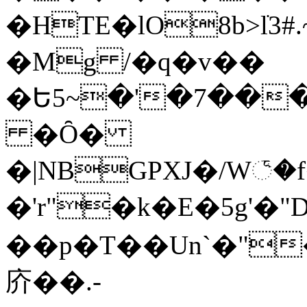
�HTE�lO8b>lֺ
�Mg /�q�v��
�Ե5~�'�7����D7�E�
�Ȏ�
�|NBGPXJ�/W꣨�
�'r"�k�E�5g'
��p�T��Un`�"
庎��.-