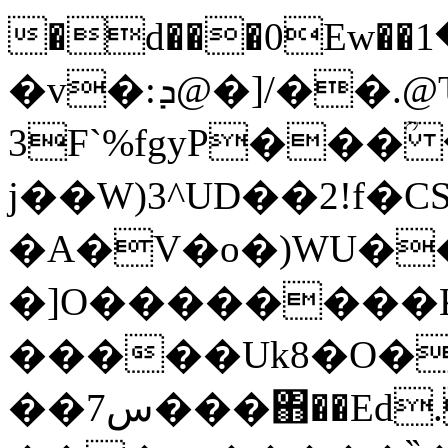
�d���0Ew��م���1Ag\��*MJ1����Y4n�ޓ�����r=�h���
�v�:ܕ@�]/��.@Ԏ`MA�P";̏)�
3F`%fgyP���ؒ
j��W)3^UD��2!f�C
�A�V�o�)WU�
�]O��������K
�����Uk8�O�
��7س���΋��Ed.[hYҴ|