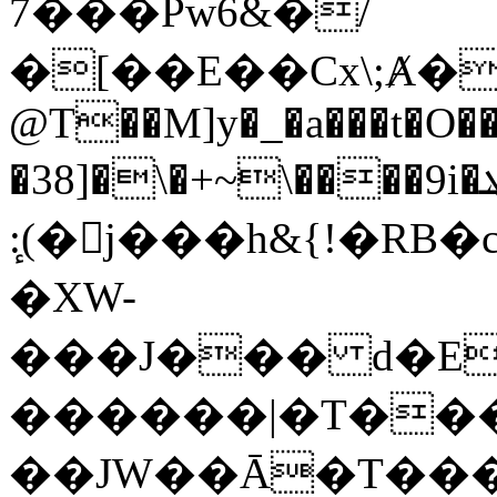
7���Pw6&�/
�[��E��Cx\;Ⱥ�
@T��M]y�_�a���t�O��
�38]�\�+~\����9i�ܔ,m��~���u��ODڒ[E8wʜ��p�
ٕ:(�j���h&{!�RB
�XW-
���J��� d�E
������|�T��
��JW��Ā�T���E�s�\�����޿\^^������G|w����