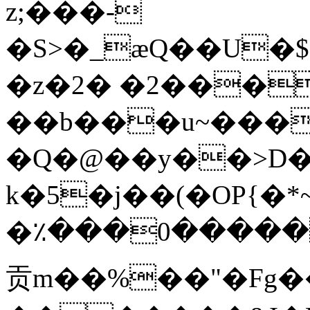
z;���-
�S>�_æQ��U�$
�z�2� �2���
��b���u~���
�Q�@��y��>D�
k�5�j��(�OP{�
�٪���0������
贡m��%��"�Fg�