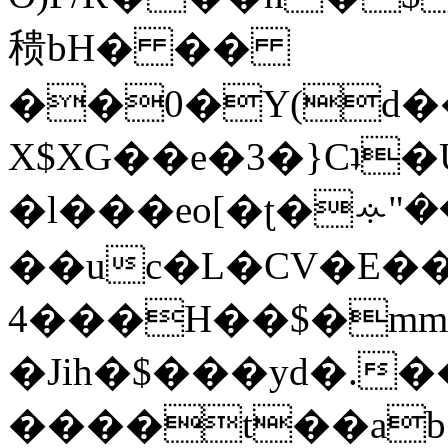
䅪bH� ��
��0�Y(d���mJ�ayR{Z
Χ$XG��e�3�}Cʇ
�l���eo[�ʈ�ꕂ"
��uc�L�CV�E�س6˘ ���
���4H��$�mm@7�qs����/
�Jih�$���yd�.���\^��чm�&�Q�e��$Pu�$�%
����t��ab�