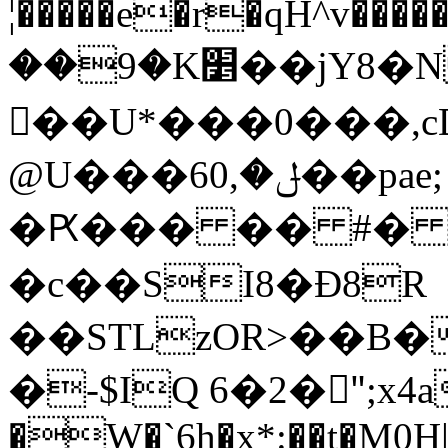
¦�����e�r�qH^v���
��9�K׵��jY8�N����{湚
�ٍ�U*���0���,c
@U���6ݪ�,0��pae; �q'��a*˒d�,7 Uv�/
�Ԗ��� �� #� 
�c��SI8�Ɖ8R
��STLzOR>��B�
�-$IQ 6�2�"ٰ;x4a
�W�`6h�x*:��t�M0H