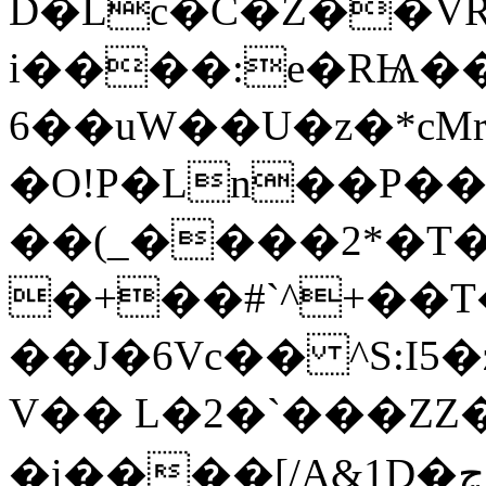
D�Lc�C�Z��VR
i����:e�RѨ��
6��uW��U�z�*cM
�O!P�Ln��P��
��(_����2*�T
�+��#`^+��
��J�6Vc�� ^S:I5�zdDښ��6J�i�A7&Z�Kz�>�d7��d��(��L�KͺyЭL��*)����T�E�KN����r��0b�T:وf���S:X�e
V�� L�2�`���ZZ
�i����[/A&1D�ڃq���%TuP��ѝ�*�d�0Uң�%_��sAS=!j�*m�҄�d�0UFIGi�$��Gc'���o�R��0��z��$�]D~���9o�����%��A�X�U�P}