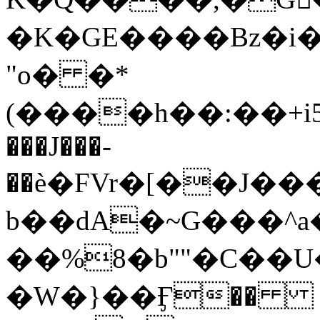
�K�GE����Bz�i
"o� �*
(����h��:��+
���J���-
��ѐ�FVr�[��J�
b��dA�~G���^a
��%8�b""�C��U���rzH*�u�)
�W�}��Ӻ��