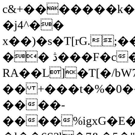
c&+�������k��
�j4^��
x��)�s�T[rG.
�� ڎ���F�c�N���[�;�Z���-
RA��L]�T[�/bW
�� +���t�%�0
����-
����%igxG�E�