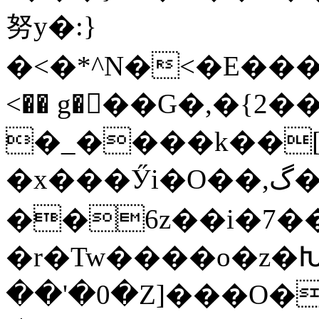
努y�:}
�<�*^N�<�E���
<�� g���G�,�{2�
�_����k��[��G��x7����7��٬y
�x���Ӳi�O��,گ���ww��Q�B��/
��6z��i�7��
�r�Tw����o�z�Խ\
��'�0�Z]���O�o�o�ד�����&����