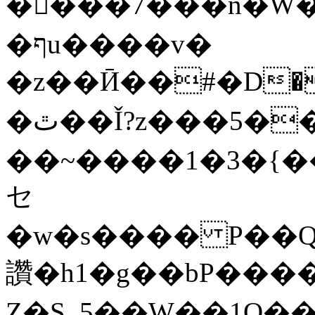
��ْ��7���n�W��
�ףu����v�
�z��Ӣ��#�D�)΄�Rʾ�
�ٿ��Ǐ?z���5��]B
��~����1�3�{�
セ
�w�s���� P��Q
讚�h1�g��bP����
Z�S_5��W��1O��