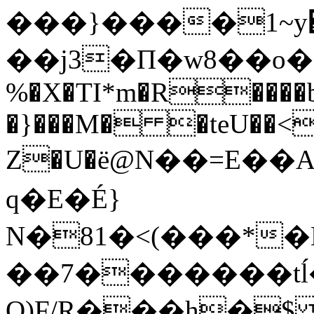
���}����1~y֋
��j3�Π�w8��o�
%�X�TI*m�R����b(
�}���M� �teU��<�
Z�U�ё@N��=E��A
q�E�É}
N�81�<(���*
��7�������tĺ�
O)F/R���h�