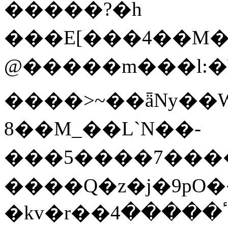
�����?�h
���E[���4��M
@����� m���l:�W͛�
����>~��ǟNy��W
8��M_��L`N��-
���5����7����g
����Q�z�j�9pO
�kv�r��ٴ�����4ē��kd\����R璦̀