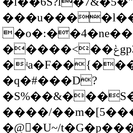
�l��6S?l�7&�5�
���u����l���
�o�:��4�ne�
�����<��ݟgp3]5�lz3]=J>�)������]�����}
�ʵa�F��{��
�q�
#���D?
�S%��&���Ѕ�
����/��m�[5����/ۆ�Bɋ0T
�@�U~/t�G�p����R�ۑѤ�hSi=׿$ ({ߨnڠ�:�n[