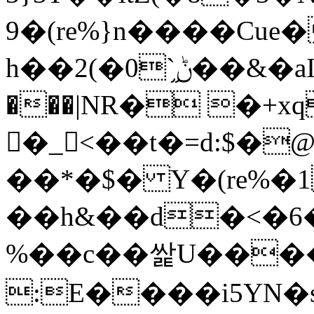
9�(re%}n����Cue
h��2(�0`֦ݨ��&�aI��kȧJ�7E��|Uf�U�n�ބ%
���|NR� �+
�_<��t�=d:$�@
��*�$� Y�(re%�1
��h&��d�<�6
%��c��쌅U���
:E����i5YN�