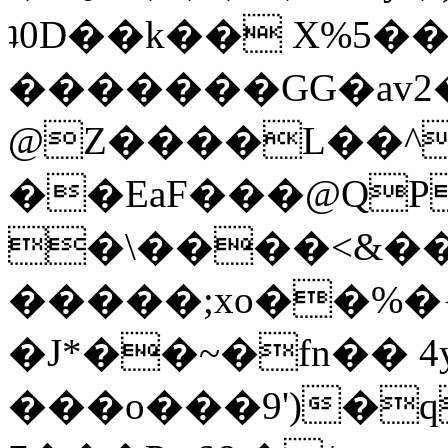
ʇ0D��k�� X%5��N�
�������GG�av2��
@Z����L��^
��EaF���@QP
�\����<&��
�����;xo��%�{
�J*��~�fn�� 4
���o���9')�q