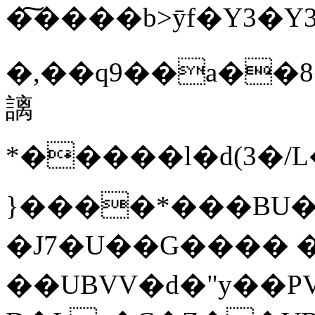
�͠����b>ȳf�Y3�Y
�,��q9��a��8
謧
*�̵����l�d(3�/
}����*���BU
�J7�U��G���� �
��UBVV�d�"y��P