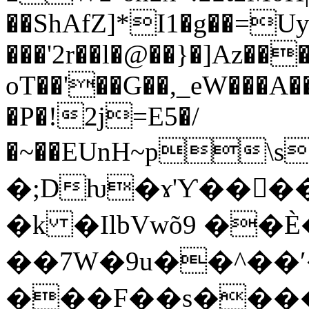
��ShAfZ]*I1�g��=Uy
���'2r��l�@��}�]Az��
oT��'��G��,_eW���A
�P�!2j=E5�/
�~��EUnH~p\sz�
�;Dƕ�ɤ'Ƴ����U���u�Dف�{O����V
�k �IlbVwõ9 ��È
��7W�9u��^��ʹ
���F��s����