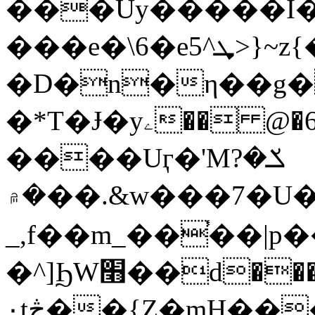
���Uy�����Ȉ�w��wޛM�_�������W�fy�4��X��m�z����t�\�
���e�\6�e5^ܜ>}~z{�l6���������|2kP��n��j�\�������t�,�V��M�Oz�/kk�$�g&����p�}
�D�n�η��g�
�*T�Ɉ�yۦ�� @�6�I�ڻ�jz��!V��J�_��/W���7��y3_�b����|UO�M��o����5�բ��q�/
����Uӷ�'Mݎ�?
�۾��.&w���7�U��cDTWw�I�T)�+����\_�����M��'wDQOV��m��?
_,f��m_��֓��|p
�^]ϦW׫�
�d��
۰tڅ��{Z�mH���}5�6�:���C58��vO��q�rig����-