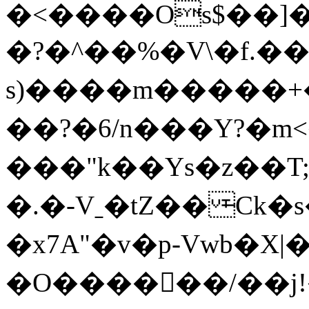
�<����Os$��]��ݼ�x����b\�[A\tRG����f
�?�^��%�V\�f.��
s)����m�����+
��?�6/n���Y?�m<
���"k��Ys�z��T
�.�-Vˍ�tZ�� ̶Ck
�x7A"�v�p-Vwb�X
�O������/��j!�