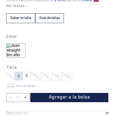
Compra a
4
cuotas mensuales de
$ 54.867,72
con tu
Crédito
Ver cuotas...
Saber mi talla
Guía de tallas
Color:
Talla
4
6
8
10
12
14
16
Guía de tallas
Agregar a la bolsa
－
＋
Descripción