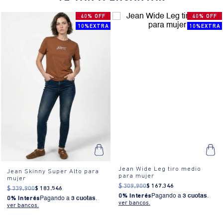
¿Cómo se usa?:
Ideal para eventos casuales o reuniones
informales, este jean es versátil y se adapta a diferentes ocasiones.
40% OFF
40% OFF
10%EXTRA
10%EXTRA
Jean Wide Leg tiro medio
Jean Skinny Super Alto para
para mujer
mujer
$
309
.
900
$
167
.
346
$
339
.
900
$
183
.
546
0% Interés
Pagando a
3 cuotas
.
0% Interés
Pagando a
3 cuotas
.
ver bancos.
ver bancos.