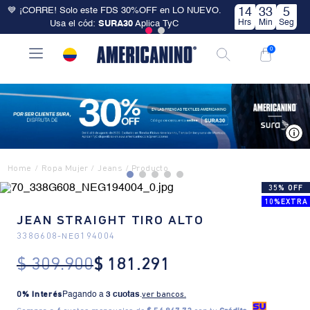
💙 ¡CORRE! Solo este FDS 30%OFF en LO NUEVO.
14
33
4
Hrs
Min
Seg
Usa el cód:
SURA30
Aplica TyC
0
V
Ropa Mujer
Jeans
35% OFF
10%EXTRA
JEAN STRAIGHT TIRO ALTO
338G608
-
NEG194004
$
309
.
900
$
181
.
291
0% Interés
Pagando a
3 cuotas
.
ver bancos.