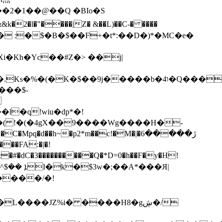
i�Kh�Yc��#Z�> ��j|
��9j�����b�4ו�Q����b2�V)p5�O�
l�q!wiu�dp*�!
�( !�(�4gX��9����
Wg����H�-
�h~�p2*m��c!�M�|�ڙ�����6
dC�3����������Q�*D=0�h��F�y�H!
�����/�!
L����JZ%i� ����H8�gڜ�/