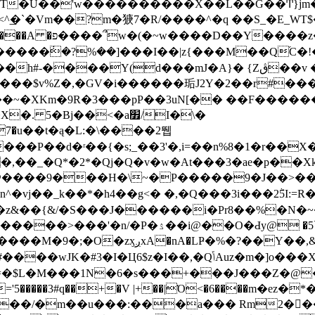
\\�T�U��'w����������X��L��G��Ͳ}jm�
�?m�㹹7�R/����^�q ��S_�E_WT$�� �S:+m��:bc 
���v:���[�� ��
���mJ�A}� {Zڨ��v �$��F�sM;�?�r����1��!
������$v%Z�,�GV�i������㻈J2Y�2��r#��
�~�XKm�9R�3���pP��3uN[�� ��F������
�Bj��<�a׿/I�\�
7�u��t�ą�L:�\����2뛥
��@����9���H�\~�P�����9�J��>��
j��_k��*�h4��g<� �,�Q���3i���2ٞ5I:=R
�z&��{&/�S���J������i�Pr8��%�N�~���
�,�QݴAuz�m�]o���X��b����ͽ6]%�N%fKY��
@��/�m��u���:���a��� Rm2�􀬑�