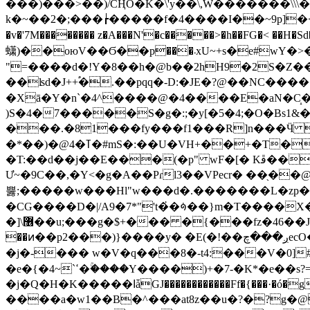
���)���>��)/CҢO�K�\'y��\,W�������\
k�~��2�;���┢�����f�4����I��~9p]�<^͟�`�Vm�
�v�'7M�������� z�A���N'�c�����>�h��FG�< ��H�Sd���A �פ����՞w�(�~w����D��Y����z�Ԗ�ˮ���v�_�
蟏)��oюV��Ϭ��p���܁xU~+s�e#wY�>�����݃�?%��]���I��|z{���M��Q֝C�!�YޗYw�c8W2*c3T���g� � bt������S
"=����d�!Y�8��h�@b��2hH9�2S�Z���h#-����Y(d
��ʪd�J++֠�.��pqq�-D:�JE�?@��NC�
�Xā�Y�n`�4^����@�4����E�aN�C̝�
)S�4�7�����S�g�:;�y[�5�4;�O�Bs1&�X�. 5
���.�81���fy���f1���R
]n���Ӵ 
�*��)�@4�ߠ�#mS�:��U�VH+��+�T����P��d�ʳ��{�s;_��3'�,i=��n%8�1�r��X�"=Cۑ�Ԩt���IcCW~ {��e�|
�T:��d��j��E���(�p" wF�[� Kﭰ���,��_�Q*�2*�Qj�Q�v�w�At���3�ae�p��Xk�F�[��R��*����� DaP��|
Ư~�9C��,�Y<�g�A��Pɾl3��VPecr� ��֖
뿛;�����w���Hl"w���d�.�������L�zp�n^�v
�CG����D�|/A9�7*"'t�҆�ꛜ��}m�T����X
�]\޶��u;���g�$+��� �{���fz�46��J�����>���'�n/�P�ۮ��i@��O�Ԁy@ �5`���O��uOq=��&,�a���p�a���+��EM��K& �4 \��
��ͷ��p2���)}����y� �E(�!��ږ���چecO����M�9�;�O�zӽږxA�nA�LҎ�%�?��Y��,&r�K:K坳%��2m�.���.Ϳ.u�k�VߥK�|�n �_�۔
�j�-��� w�V�q���8�-t4:���V�0]#����wJK�#3�I�Ц6$z�I�
�e�{�ߵ`~4�ۚ����Y����)+�7-�K*�e��s?=�$L�M���1N�6�s���+���J���Z�@�z�=/m�K}+��v����e?
�j�Q�H�K�����ߊǡGJ������������Ff�{���·�ó�g='5�����3#q��+�V |+��|Ό<�6����m�ez�*��.4�X��HI������}����J�< ,PAB
����a�w1��B�^���at8z��u�?�?g�