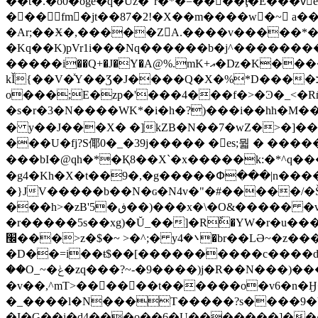
��t�.�o0�oge�q�Uz�"r�*�=����ţͩ�E���vٍ
���fm�jt��87�2!�X��m����w�~ a�����O�dڎ�jε?��
�Ar;��Ӿ�,�����ZA.����v�����*���5׽^�=̄Z��D|��u;m����
�Kq��K)pVr1i���Nq������b�j^��������
�����i��Q+�J�Y�A@%.mK+އ�ǲ�K�������j��O�k}�[����!r0!m D;�}K<��vX�6h��ϣ����x��^>a���. �?
kǏ{��V�ͯY��Ʒ�J����Q�X�%*D����כlp_#¿F�� �~@)�u�jĬ�nOj�ɪ�?
o���;E�zp�'���4���f�>�Ͽ�_<�R
�s�r�3�N����WK*�i�h�?)���i��hh�M
� y��J���X� �]kZB�N��7�wZ�>�]���e{������\�ￗ�a�Fٻ���3�����
���U�fj?S倻0�_�39j����� �es;뭛 � ����
���bI�@qh�*�Қ8��X`�x�����k:�*^q�����$1
�g4�Kh�X�t��9�,�g�����Փ���|n����?޲��$���ut�lW�=q>; ��ag�˶�� {#&�'
�}JV�����b��N�ɢ�N4v�"�#�����/�Š
���h>�zB'5�ڧ��)���x�\�O&����� �vt�(�9���^E}g|
�r�����5s��xg)�Ŭ_��]�Rً�YW�r�u��
׬���>z�$�~ >�^;� y܌�4�br��LƏ~�z������>��:!���j�>:8�����|�O�v�|2j�}���]<��v1}t@�gOʗ�
�D��=i��ŧ$��[����������c����d�
��O_~�ݟ�zq���?~-�9����)j�R��N���)���?l׷�F�&�9���'�l܈��L�� UQ���j*��I��f��0)��el"��dE��Fʹ=�'�?
�v��,^mT>��𡅧��򶡠��t������o�v6�n�Ӈ�
�_����l�N���T�����?s����9�V
�I�Ģ�
�i�d4���o��6�U�������]��