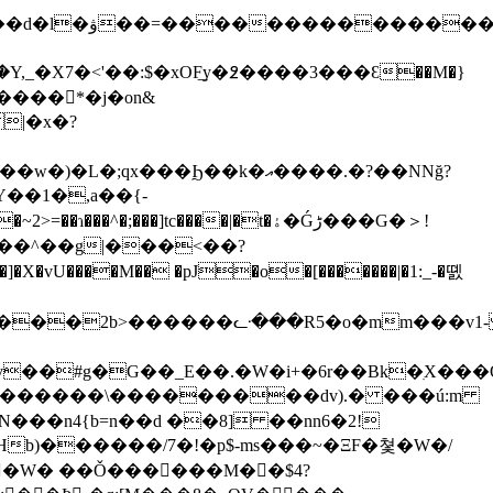
_�X7�<'��:$�xOF͢y�߶����3���Ɛ��M�}
|�x�?
x���Ϧ��k�އ����.�?��NNğ?
яǏ����^��g|���<��?
��#g�G��_E��.�W�i+�6r��Bk�ִX���
*�N���n4{b=n��d ��8] ��nn6�2!
���W� ��Ǒ������M� �$4?