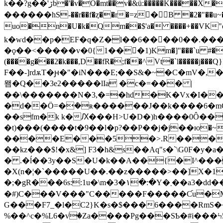
k��?g��'ڒb�'�v�O�mt��v�&ü:�����K�����X��d�I-�� �(cͦI뷙� �e:�UպE�;ٺ�� M�"ڼ�j� �ҫM�O% v�����(���p��w�'�k��iT�x�@3��gj�̒av�攈
������hS-��r��f�ȥ��r�=z� B �
uo�n�U�k�Qm��$'a� ����+��VK"o
k�wd��p�EF�q�Z�l��6����0��.���
�ϙ��<�����v�0{1���1)Km�]"���`u #�u8���v<��Y��r&
(����g���2�k���,D��fR�;f��^Vt�`l�����j���Q}I;�UfG��2����ڼ��E� <���t��A����}M2���iCH=42j�F
F��-]rdѫT�ԩ�"�iN���E;��S&�~�C�mV�,��a������Hc`
뫰�Q��3e2�����lIa �c�=��� |
��\�������N�3,�=�hd�K�Vx�I��
�d��Ö=�ܳ�ʀ������J��k����6�mC'
��sfm�k k�Ԕ���H>U�D�)h����0Ô��{
�t)���(����t�9��l�p?��P��j�j��ю�~
����E���5�>.R���X
��kz���$!�x&] F3�h&s��Aq"s�`\G0F�y�
� .�ĺ��3y��S�U�k��A��{�I^���F�
�X(n�¦�`�����U��.��z�����>��]X�1
�;�gR���6s::1u�\m�3�۱�:�Y�܂��a3�dԁ�� z��u��ri�HR@ڢ?i�� �5凗������-��6��n�� BI�-
�#)C���V���"C�����F�����Ƈu�M�R
G���F7_�l�C2}K�s�$���6����RmS��ݨ�4"-8�N�^�-�R��~�3�"�8 Y����tN�+�v(��I:��ˋ������*
%��^c�%L6�vٙ�Za����Pg���SƄ�#i���Ϟ5�z�