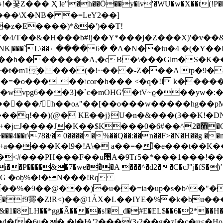
��\X�NB� �=LeY2��]
�z�E����)*&�')��T!
UY�4/T��&�H���b#!j��Y*���j�Z���X)'�v�
��~��|��&3��'��َ�?
A��h��������A,�cB�\���Glm�S�K��
�t�m1҈����(�!~�� �-Z���A tp�9�
����&fM7\����;�����7�֤?
�wvpg6���3]�`c�mOHG'�tV~ϱ���yw�:
���/͊h��oʌ"��[��o���w�����hg��pM][
���ّq!��)(@� KE��j}U�n�&���(3��K!�D
��$K���0�6#��^࡫�2�CӢ{,��9c� �`�:,_
��4��r\78�/�0�����%��Q��:��n��F>�N�H��g ��n)
<#���PH���F��u␴A�9Tґ5�*���1���!���
�P����&�7�we��̊�A ���^�d2��C�cJ"j�fS�)ʽ 
�%�9��@���)�u��=ia�up�s�b^�"�
��f9䨦�Z!R<)��@1ǠX�L��IYE�%�k�bu��
1�8LH��*gg�Ǟ����s!�_d�#E�EL$��6�2*��H�
��Q�d�f�6u�� �|�Ѩ'2���(Ԅ2��g�z[�c�u<�