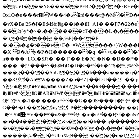
�!jUe1���Y8�����PFB2��*P�۰RHe�M"
Qx1Q�u���r΀W��4�ڊ�rd���t@�M�D�6��l�Ѡ������(�.�&��a=؅# *1��d� L+�nl�h����Ԉ��N�I��)t$- �����>/
�vX�Baǃ2S�[�E:M$b澛g��i��iH+A1�|��]]7�2
��2(^y*�>�,������cT�� /�L �,��
�u�9��� ��,%E]��^ �E
�;�a�.g�t��w+F�+=W:z���+}W���E)7��G�'U:��J/u
�X`9�Ay�P�H�������q_�>u��� �^'�����o��6��i���f
n����+LCd�SJ?�"�� ["�� E�7C �N� �D��|*�l�9x���"��W@�ڸ���6� k�1&�
���=�����̥b$M)D�D�>��b�^"$�g%$
���g�����SuUt���ɓ���#����|q���b����`�
��8�AbW����Z�o�^ٳ7��I>U��=�� pLİ�e_L�&4�Lρ�%+lЦ�*$���myAH,��o���Ĕ(�  @�ItA����1+D`�I��H\�U�;*
Y:o�J�{��+V�@���OA�B\ށ9�A��t(9���� �����{��;#��<�"���&kS�7��� ��� ڸ �Kۀ#3Le�cL`��vK?1��!
�y�B=�>�O��AŖ�MW�se]��=`�aH4r�6������a,c
QZe�-1�� ���u̧��G��9S/���}���i��ߑ� ��v.��8�E���]�Z��:=���
G��9�L���my=P���������g ��}
"�ISʇ�׺V��l�u&�:*Ҿ; �m�u��F��u&A� ��G��n���Fd�lŏ+P��N:B��(�1����� !n�a >�(���`��I� m($/���㊫
�6��4���� &s���l�ћ��!q�����S� :
�z���\����9Z=��$Q��.��C�Gc�
�����۪rح�ܥ!�^Ub5XͦޜƝ��I���(�q�ILR��94 �S9ܭ��6W.��N[RT&h��i���1ܱL�!(�����*e��*�"z��:��k���hC�i [�a��]>