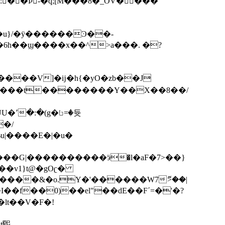
�:��Þ-�q;[M���8�_OV� ���
��u}/�ӱ������Ͽ��-
����V]�ĳ�h{�yO�zb��J
=�듓
u|����E�|�u�
����G|����������ӭ�l�aF�7>��}
����&�o.Y�'������W7ޮ>��|
�lt��V�F�!
�t煕