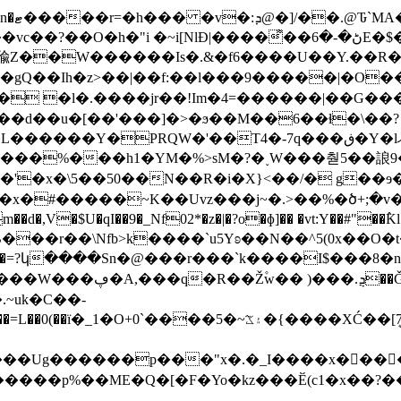
���͌��ڻ�-�6E�$�;>s��_�|�;�Wl^D�Վ�i�%nn�K�P(
I�gQ��Ih�z>��|��f:��l���9�����|�O
� �l�.����jr��!Im�4=������|��G���
�����Y�PRQW�'��T4�-7q���ڧ�Y�lڌ�އ
x�#�����~K��Uvz���j~�.>��%�ծ+;�v�̬
$U�qI��9�_Nf02*�z�|�?o�ɸ]�� �vt:Y��#"��߮Kl
���r��\Nfb>k����`u5Yʚ��N��^5(0x��O
��4·�=?կ����Sn�@���r���`k����I$���8�
���
�W���ڥ�A,���q�R��Ž۫w�� )���.ܯ��Ǧ��-��~5寇y�����\~�{�
.
~uk�C��-
�inV�����p%��ME�Q�[�F�Yo�kz���Ӗ(c1�x�