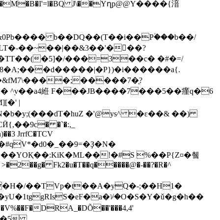
�&0Pb���� b��DQ��(T��i��Pؙ���b��/
TT��(�5]�/�
��=3��c� �#�=/
8�A;���d�����|�P})�i������a{.
�� ^֭v��a4絍 F���JB����7���5��瘽q�6
�' |
N�b�y;(���dT�huZ �'@ys^ �ɛ��& ��)
��3 JrrfC�TCV
�YOҚ��:KiK�ML��!�#S %��P{Z¤�췤
>�2��g� Fk2�u�T��q�����@�-��?�R�^
�H�/��TVp�t��A�yQ�-;��H1�
�yU�1tggRIsS�eF�a�ᜡ�O�S�Y�ǔ�g�h��
�V%��F�DRA_�DÕ��'���4,4'
Ho�5