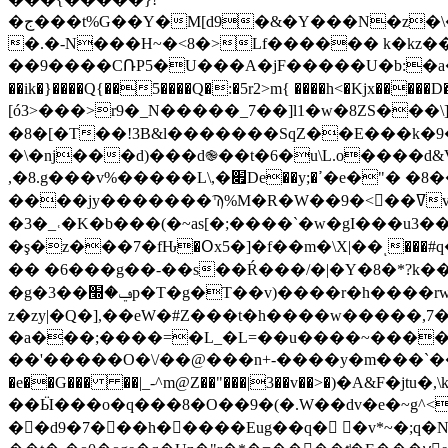
�ج���t%G��Y�M[d9�&�Y���N�z�\�Ng���J^���i��ϛ�O���ht�7���B�4�v���d�l�ۋ��=����������������Q��
�.�-N���H~�<8�>Lf������ k�kz��
��9����CՌP5�U���A�jF�����U�b:�a���
��ik�}����Q{��5����Q�:�5r2>m{ ����h<�Kjx�����D�?�)%����
[ó3>���>r9�_N�����_7��]l1�w�8ZS���
�8�[�T��!3B&l�������SqZ��E���k�
�\�ǌ���d)���d֎��t�6�u\L.o����d&VW�hnn
,�8.g���v%�����L\,�׏De��y;�ߴ�e�"� �8��v2����Ծ���qoٛb]y���O�MO<P R*~��TPY��1�,a��{-
����jy�������Ϡ%M�R�W��9�<��ߜv�;���獵��:}tx��W�킼����{��"�ŋ#����p��~2>=��ɿ���^�;���]tc����|�t�ۀ�Ǵڑ���G�＞!
�3�_˓�K�b���(�~as[�;����`�w�gI���u3�
�ş�z���7�fԊ�Օx5�]�f��m�\X|��ͺ���#q���h�uي�'�~p.B���v/E#�Lf`�6�����f:�����]�X�vU����M��
�� �6���g��-��s��Ŕ���/�|�Y�8�*?k�
�g�3��ݠ�׭p�T�g�T��v)����r�h����rw�{�����s%� >���ϟ~�G�i�mu=�BV�������2b>������ᓧ���R5�o�mm���v1- g_N��F����%���b~=Y�GG z�d�9�]-
z�zy|�Q�],��eW�#Z���t�h����w�����,7�
�a���;����=�L_�L=��u����~����d�
��'�����O�\/��@���n+-����y�m���`��/��(װ�=�(�l>����˼ ��vu���n��R�`�)������\���������
�e��G��� ��|_-^m@Z��"���|3��v��>�)�A&F
��Ӹ���o�q���8�O��9�(�.W��dv�e�~g^<�]E���߾��w����~����/iB�/��Hb)������/7�!�p$-m
��d9�7���h�����Eug��q� �v*~�;q�