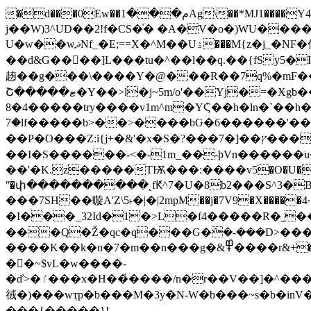
�d���0Ew��م���1Ag\��*MJ1����Y4n�ޓ�����r=�h��� �v�:ܕ@�]/��.@Ԏ`MA�P";̏)� 3F`%fgyP���ؒ ���2��j��#
j��W)3^UD��2!f�CS�ͮ� �A�V�o�)WU�����vc��?��O�h�"i �~i[NlƉ|�
U�w��wޛNf_�E;==X�^M��Uۮ���M{z�j_�NF�偸Z��W������Is�.&�f6����U��Y.��R���'O����>�NF'���>yv;O[T�/
��d&G����]L���tu�^��l��q.��{fSy5�
䞥 ��g���\����Y�@���R��7q%�mF�
Շ�����ޓ�Y��>l�j~5m/o'��Yj�=�Ӿgb���d��u�[��'���]�>�ϧ��M��6��ɬ�\��?
8�4�����try����v1m^m�YܶϚ��h�ln�`��h�L�
�7lf�����b>��>����bԌ�6������'�����%���h1�YM�%>sM�?�˯W���춷5��誏9�%u��7��ۗ���xѼh�-S��|�L1��l��#}
��P�O���Z:i{j+�&'�x�S�?���7�]��ץ����'�x�\5��50��N��R�i�X}<��/� g��ɘ�����߯��@�R��~ ,��ͫ�-
��I�S������-<�-1m_��-þVn������u�
��'�K.z�����TѬ���:����v5�O�U�m��d�,V�
ʺ�փ����������˛fԞ^7�U�8b2���S^3�B
���7SH��䁢A'Z\5˫�|�|2mpM��j�7V9�X���
�I���_32Id�1�>L�f4�����R�˷
���Q�Ž�qc�q���G�ܶ�-���D>���
����K��k�n�7�m��n���g�&߾����r&+��=L��0(��ї�_1�O+0`����5�~۽ڴ�{����XĆ��[ܷ7Xw���nt&�oqw~�巸Gw�x�a�4�}
�񃪏�~$vL�w����-
�ď>�ٵ���x�H��҅����/n�r��V��]�^�����Ug������p���"x�.�_I����x�����x��۷��o��f�w�S�OF�o�w������Iu�y���*���v6�r(�8������Y������s*���-6���v���f�e�W����;���8�S����h:�������jqۖ:����f,���v6\M�
㣝�)���wҭp�b���M�3y�N-W�b���~s�b
���{�����}!