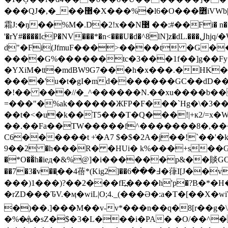
���QJ�,�_��޸�X���%�l6�O���߻iVWb|z�X;��N���-��! #���9/���� ��!f/���)?42��2�1��@��Q �BIo�S
霜J:�ŋ��%M�.D�2!x��N޹ ��:#��Fi� n��r6Ĉ����J9k�A����7�ژ4���c���RAF�*W&&k�2�l�"����|Z� &��L)��C-� ����
'�rY#����IcP�NV���*�n<���U�d�^8lN]z�dL.���لhjq/�W1v�{��K�k�K�Nt^Zg�����)f+���h=�2� :�$�B�$��F+�t*:��D�)*�MC�e�
d"�Fi(JfmuF���>����t �G�
����G%������tc�3���1f��]g��Fy�U
�YXiM�tt�mdBW9G7���h�x���.�HK�
����'u�t�gI�md�������GC��dD��Zm��A
�!�� ���//�_^������N.��xu����b��3����j5�ޔ#X��ܹ6g���V��
=���"�%ak������ЖFP�F���`Hg�\�3����%��x5���T�צ�6"
��t�<�u�k��T5���T�Q���!|+к2/=x�W�
��.��Fa��TW�����f^�������8�,���u
C6������t +͐�A7 $�$�2A�j��!`��'�kv�!ܹ
2��9 �h���R� �HUi� k%���+s��G� ���"a�o�ࣂ�g4D �{�F�*������,H�s^;��Mi���FA:�|�!
�*O��ͯh�ieд�&%@]�i������p&��賧GO�av
��7�3�v��֣��4蓓*(Kig2]��߃���6�葎I[Ј��v �� �h�(Q�S�F�,�����\.A��CS2�@i��h&k�!8�"��r��ܐ ��$^+,8l�k�$3w�;��A*���Я|
���)1���)?��2���fE߽����h'p�?Bִ�*�
�rZD���ԎV.�ӎ�wiL|O;4._(���Ә�:a�T�[��X�wiW�ti�+v��0
�)��.]���M��v-v*���n��q�8[r��g�\۳x
�%�ܞ�sZ�$�3�L���i�PA� �O/��^�Ņ1.��QT��اm��jw��W���礟