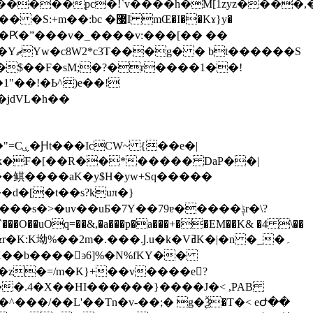
����pc�!`v����h�M[1zyz����,�
�޷I mŒ�I��Kɤ}y�
�1"��!�Ь^)e��!
jdVL�h��
�鲯����aK�y$H�yw+Sq�����
��d�[�t��s?kuπ�}
s�>�uv��uƂ�7Y��79ɐ�����ݙr�\?
�^�
��/��L'��Tn�v-��;� g�ؚѮ�T�< eԺ��