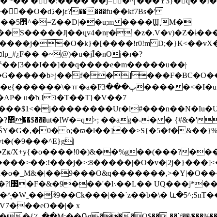
e�'*�� ��:���� ��j=�^|'���Y3}�q�'�I
���fu��kf7Bs�'
Ϣ¸M�
�S�����J|��ųv4�nŗ� �z�.V�v)�Z�ɨ�
ѓ��[3��I��]��q����e�m�����u��|ּ
��G�����b>j��f��]���F�BC�O�
<�I�u���t��������Y��X��8��/
�AP� u�ƅ|JϿ�T��T}�V��7
<�j��������Ur�l#���n��N�Iu�UU�٬�:�(g�ꤝ
�/
Y�G�,�0� o;�ϖ�l��]��>S{�5�f�&��}%
�Zҝ/X+y{�o����!0�)&��%g��(���?�
o�_M&�|��9���O&q�������,>�Y|�O��
^̟�Wˍ��ꉋ9��Ck���|��`z��b�\� և�5^;SnT�
7���eO��|� x
��{؊��M;
��Ռg���Q$��-��`f��/���%�