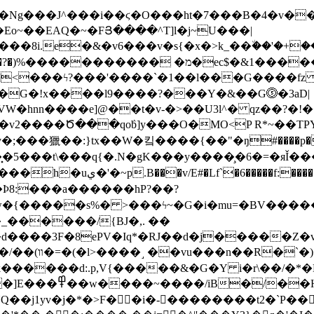
Eo~��EAQ�~�FՅ����^T]l�j~U���|
8i.e�&�v6���v�s{�x�>k_��٘��'�+��Y,
������� �מ�ec$�&1��������*�j�on&
\]<���ϟ?���'����`�1��l���G����fz 
9�G�!x����l9����?���Y�&��G⓹�3aD|
����e]@��t�v-�>��U3l^� qz��?�!���w�)�L�;q
�͓�5���t\���q{�.N�gK���y����̧�6�=�
 �pJ�o�[�������|�1:_-�똀
�Þ8:���a������hP?��?
_������/{BJ�,. ��
���3F�8ePV�Iq*�RJ��d�j�����Z�v
dv).� ���ú:m
�jtu�,\k������d:.p,V{�����&�G�Y i�r\��/�
s���~�ΞF�쳧�W�/
NQ��j1yv�j�*�>F��i�-��������t2�`P