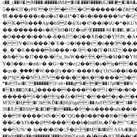
c��_ʟ��H�.M���ɔ�����4M4�:ň�.���$����kE2��\��2�&�ޘ!�꿏Z��� Ҳ le"�h��Ȏ��y�iv'�WU�w�X��t(!P��M�B�I'=l�BQ J\��Yղp@@Y����{湆
�ٍ�K]T�yPB`�1�?�C�����6�Z&�
䦁.������u�at�aT�aH*�T�n�t�����%t*�G
�K�b��݉�Aƫe�bSZ�4/Xe�Ҽ\��J�bU�*�K
��;������v�Rh!I�HZ�ѕuɆ����� #d �1��L |�Ca NK|���`L\��٠ ����6� �A�N��iu�4 �(�Y��LT�-
�O���'�r��%�-&�&} �Q��XB�D�YJ9_�
�!V�Dx���?�`E�<2�f���r�o��5��;�
�_�"�0.����b4���+�.9:�l�[Y�HAT����=�o���_��וcor�h��� <�q�!l k�
�&�w�J7���/� u_9wW��,�n�M�P�ۙYH
Y�3��z>�mb>� �G>�*r�e{2���a�֝q����
�qx�_ۣ���Fۣ�W:��@y��0~���R�q`Oz%4��6�
�ɺ*S[��NLV���(��K�����3� +�jc:J����J�K
*�uTwi�C'������3^z6+���gk����1?p8���9s`>�
��Jc��QX�ڶ4���������t�0 \{��r�0�+a�����K�l9�!A\� a��=�Ȉ�e���t��K��#qV*�d0�_��9=�Ҙ�N�
�����A�5�g�Zy�F("����y�s��
M'X�Hj�CIkKĎ�1�]H@(ga/��AeD5�`1��^i�
3S�JL�BSh�c�D��b���ޓ�!�sk����sdx��f�G �ob̤%�!�N���!Rq
��JF����OdN��"QG��0��P��R���
��G�'kTk��@0�����b�[ea҈#Dn,�Ӳ�J`"G
��U%"� 4p��|�(D�:;Ӳ�jj�M�d�h ASAr�]�@&�
��W��W��r8������2���WRTѥn& �J��4Q`䝵