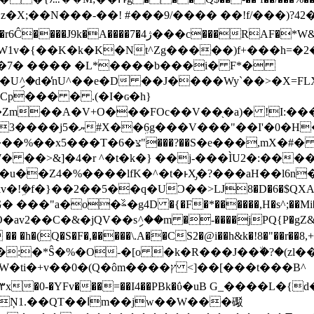
�7� ���� �L*����b���i� F*�
ި^�d�̓nU^��e�D ��J����Wy`��>�X=FLX
Cp��� � .(�I�ɢ�h}
�V+O���FOc��V��֖�a)� !I:���.Ks�%�(�K�$
�"��I'�0�H���$-
���?��S�e���,mX�#�
 ��>&]�4�r ^�t�k�} ��j-���ÌU2�:�����
��Z4�%����lfK�^�t�ͱX̡�?���aH��l6n
�f�}��2��5��q�UϽ��>Ǉ8�D�6�$QXA�C�Mpq�d�
2��C�&�jQV��sި^��m �-����jPQ{P�gZ&�#�
H�:�*Ŝ�%�O-�[o �k�R���J��٘�?�(zl
�(Q�ôm����ץ <]��[���t���B^
�0-�YFv���=��I4��PBk�ΰ�uB G_����L�{d�