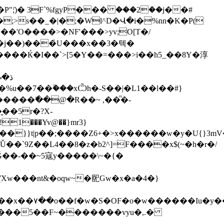
��j��)���҅U���x��3�텍�
���Ќ�I��`>[5�Y��=���>i��h5_��8Y�淳
��5r�?X-
!1���Yv@��}mr3}
�t��}}t|p��;����Z6+�>x������w�y�U{}3
nǓ��`9Z��L4��8�z�b2^]=F����x$(~�h�r�/
�?����5��F~�������vyu�,.�