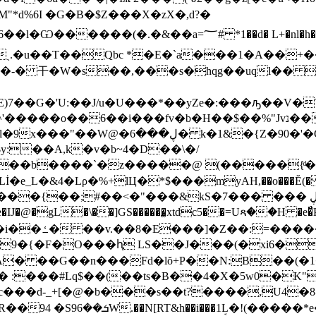
*d%6I �G�B�$Z���X�zX�,d?�
2�sˎ.�u��T��Qbc *�E�`a���1�A��+�
��-� 干�W�s��,���s�hqg��uql�� 
�U���*��yZe�:���ԡ��V�T٫�����[�3E��l� ~�MU����*8V6
v�b�H��$��%"Jvנ��߻ϊֹ� X�������3��F`6�*-
{Z�90�'�C2ψ�'Kkt��Ǹ���5]j;/
y:��A,k�v�b~4�D��\�/
z�����@ (�����{ͩ�*:��x܁e�,鮑��T�#��L�KF�E
:�ȟe�IJ�@�gL�\��]GS������̫xtdc5��=Uጻ��H
������g�
9�{�F�O���ԧ LS��J���(�xi6��
���#Lq$��(��ts�B��4�X�5w0�K"S�
��d-_+[�@�b���s��t?����,U4�8@P