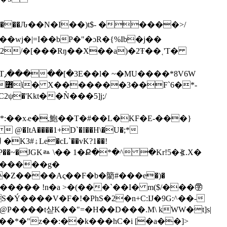
��wj�|=I��bP�"�ɔR�{%Ib�j��
2/�[���Rŋ��X��a)�2Ŧ��˱'T�
W
-���}
 �e�̈́P��~�JGKㅬ \�� 1�Ք�*�^ �Kr!5�⦖.X�
Z����Aς��F�b�䉮#���e�)�̷
Ý����V�F�!�PhS�2�n+C:IJ�9G:^��-
����t샫K��"=�H��D���.M\ kWW�t]s|