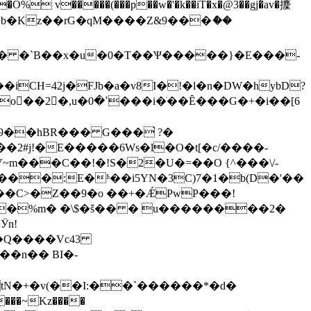
��b�Kz��rG�qM����Z&9���ެ��
�q� �`B��x�u�0�T��Ѱ�����}�E���-
��Ȇ���G�+�i��[6
��hBR��� G���֙ ?�
2#j!�E�����6Ws�l�O�t[�c/����-
~m���C��!�!S�2�U�=��O {^���\/-
���:E�ʱ��i5YN�3C)7�1�b(D�'��
�C>�Z��9�o ��+�ǼPwP���!
�%m� �\$�š�� � u��������2�
Ӱn!
̹�Q����Vc43
���~Kz����