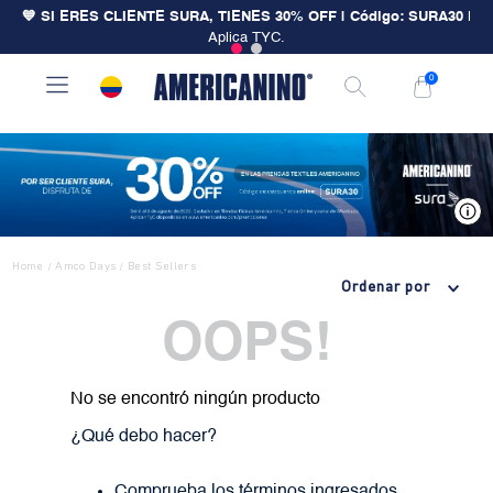
💙 SI ERES CLIENTE SURA, TIENES 30% OFF | Código: SURA30
|
Aplica TYC.
0
V
Home
Amco Days
Best Sellers
/
/
Ordenar por
OOPS!
No se encontró ningún producto
¿Qué debo hacer?
Comprueba los términos ingresados