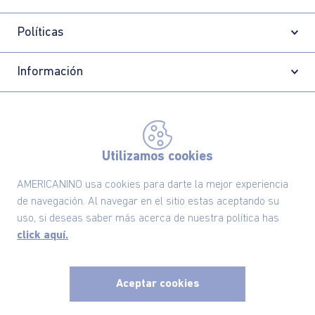
Políticas
Información
Localizador de tiendas
Utilizamos cookies
AMERICANINO usa cookies para darte la mejor experiencia
de navegación. Al navegar en el sitio estas aceptando su
uso, si deseas saber más acerca de nuestra política has
click aquí.
Aceptar cookies
Comodin S.A.S | NIT: 800.069.933-6
©2025 Americanino, todos los derechos reservados
x