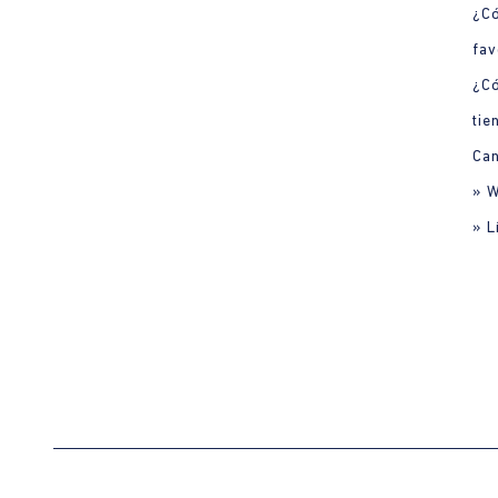
¿Có
fav
¿C
tie
Can
» 
» L