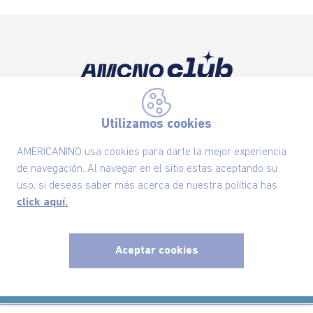
Suscríbete ahora nuestro Newsletter y recibe
las ofertas exclusivas y lo último en moda
Utilizamos cookies
SUSCRÍBETE AHORA
AMERICANINO usa cookies para darte la mejor experiencia
de navegación. Al navegar en el sitio estas aceptando su
uso, si deseas saber más acerca de nuestra política has
click aquí.
Nuestra Marca
Ayudas
Aceptar cookies
x
Políticas