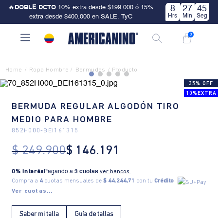
🔥
DOBLE DCTO
10% extra desde $199.000 ó 15%
8
27
45
Hrs
Min
Seg
extra desde $400.000 en SALE. TyC
0
Ropa Hombre
Bermudas
35% OFF
10%EXTRA
BERMUDA REGULAR ALGODÓN TIRO
MEDIO PARA HOMBRE
852H000
-
BEI161315
$
249
.
900
$
146
.
191
0% Interés
Pagando a
3 cuotas
.
ver bancos.
Compra a
4
cuotas mensuales de
$ 44.244,71
con tu
Crédito
Ver cuotas...
Saber mi talla
Guía de tallas