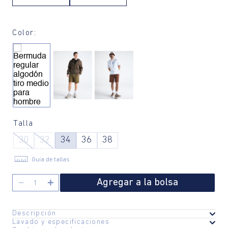
Color:
Talla
30
32
34
36
38
Guía de tallas
Agregar a la bolsa
－
＋
Descripción
Lavado y especificaciones
Esta bermuda es una prenda esencial para el hombre moderno que