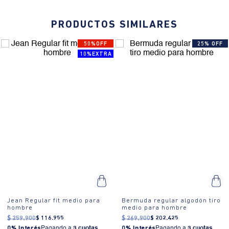
PRODUCTOS SIMILARES
50%OFF
25% OFF
10%EXTRA
Jean Regular fit medio para
Bermuda regular algodón tiro
hombre
medio para hombre
$
259
.
900
$
116
.
955
$
269
.
900
$
202
.
425
0% Interés
Pagando a
3 cuotas
.
0% Interés
Pagando a
3 cuotas
.