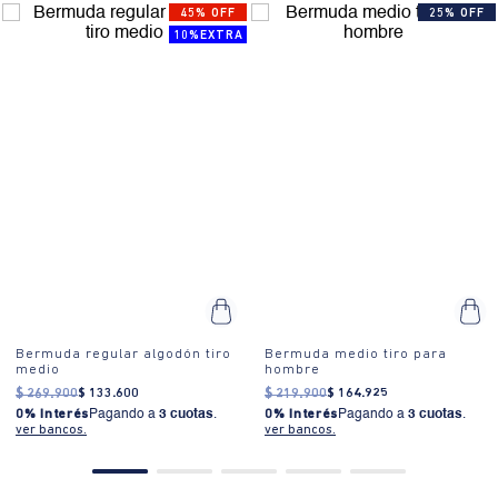
45% OFF
25% OFF
10%EXTRA
Bermuda regular algodón tiro
Bermuda medio tiro para
medio
hombre
$
269
.
900
$
133
.
600
$
219
.
900
$
164
.
925
0% Interés
Pagando a
3 cuotas
.
0% Interés
Pagando a
3 cuotas
.
ver bancos.
ver bancos.