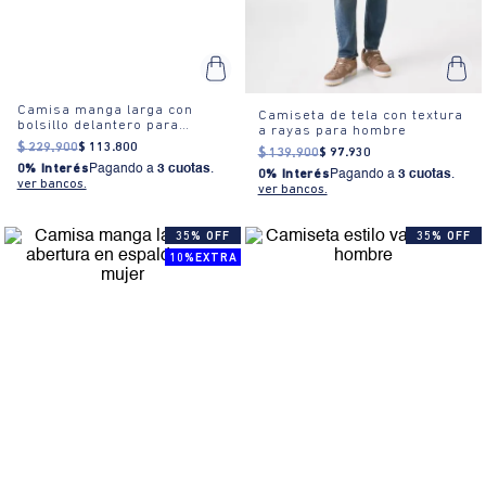
Camisa manga larga con
Camiseta de tela con textura
bolsillo delantero para
a rayas para hombre
hombre
$
229
.
900
$
113
.
800
$
139
.
900
$
97
.
930
0% Interés
Pagando a
3 cuotas
.
0% Interés
Pagando a
3 cuotas
.
ver bancos.
ver bancos.
35% OFF
35% OFF
10%EXTRA