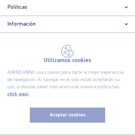
Políticas
Información
Localizador de tiendas
Utilizamos cookies
AMERICANINO usa cookies para darte la mejor experiencia
de navegación. Al navegar en el sitio estas aceptando su
uso, si deseas saber más acerca de nuestra política has
click aquí.
Aceptar cookies
Comodin S.A.S | NIT: 800.069.933-6
©2025 Americanino, todos los derechos reservados
x