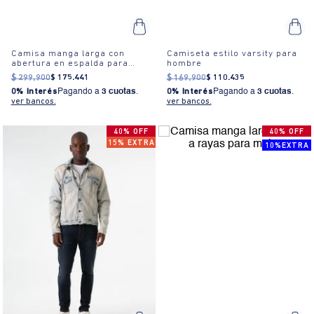
Camisa manga larga con
Camiseta estilo varsity para
abertura en espalda para
hombre
mujer
$
299
.
900
$
175
.
441
$
169
.
900
$
110
.
435
0% Interés
Pagando a
3 cuotas
.
0% Interés
Pagando a
3 cuotas
.
ver bancos.
ver bancos.
40% OFF
40% OFF
15% EXTRA
10%EXTRA