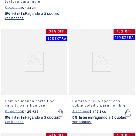
textura para mujer
$
269
.
900
$
133
.
600
0% Interés
Pagando a
3 cuotas
.
ver bancos.
30% OFF
40% OFF
10%EXTRA
10%EXTRA
Camisa manga corta tipo
Camisa cuello sport con
varsity para hombre
doble bolsillo para hombre
$
199
.
900
$
125
.
937
$
199
.
900
$
107
.
946
0% Interés
Pagando a
3 cuotas
.
0% Interés
Pagando a
3 cuotas
.
ver bancos.
ver bancos.
40% OFF
40% OFF