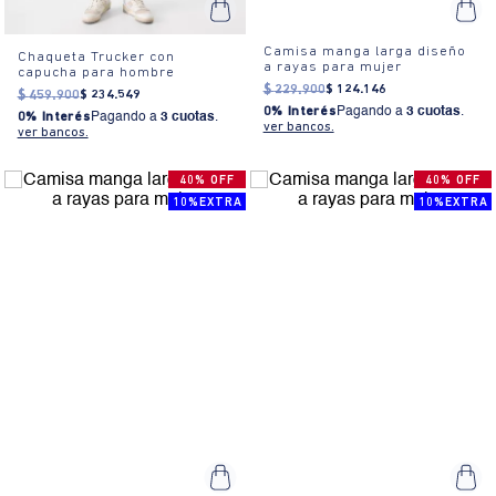
Camisa manga larga diseño
Chaqueta Trucker con
a rayas para mujer
capucha para hombre
$
229
.
900
$
124
.
146
$
459
.
900
$
234
.
549
0% Interés
Pagando a
3 cuotas
.
0% Interés
Pagando a
3 cuotas
.
ver bancos.
ver bancos.
40% OFF
40% OFF
10%EXTRA
10%EXTRA