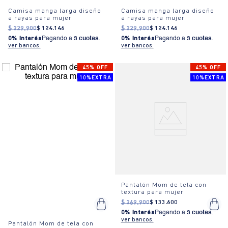
Camisa manga larga diseño
Camisa manga larga diseño
a rayas para mujer
a rayas para mujer
$
229
.
900
$
124
.
146
$
229
.
900
$
124
.
146
0% Interés
Pagando a
3 cuotas
.
0% Interés
Pagando a
3 cuotas
.
ver bancos.
ver bancos.
45% OFF
45% OFF
10%EXTRA
10%EXTRA
Pantalón Mom de tela con
textura para mujer
$
269
.
900
$
133
.
600
0% Interés
Pagando a
3 cuotas
.
ver bancos.
Pantalón Mom de tela con