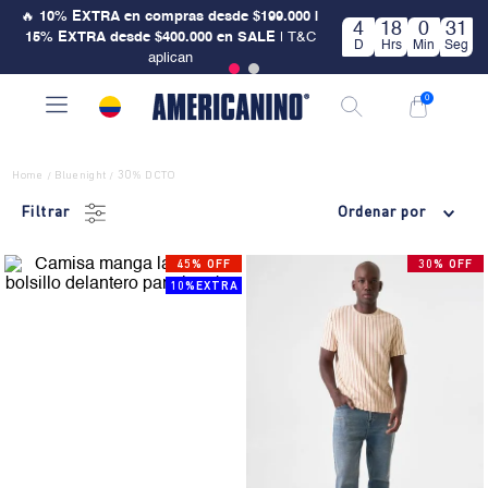
🔥
10% EXTRA en compras desde $199.000 |
4
18
0
30
15% EXTRA desde $400.000 en SALE
| T&C
D
Hrs
Min
Seg
aplican
0
Home
Bluenight
30% DCTO
/
/
Filtrar
Ordenar por
45% OFF
30% OFF
10%EXTRA