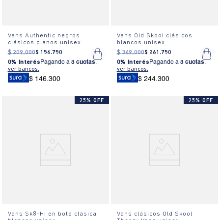
Vans Authentic negros
Vans Old Skool clásicos
clásicos planos unisex
blancos unisex
$
209
.
000
$
156
.
750
$
349
.
000
$
261
.
750
0% Interés
Pagando a
3 cuotas
.
0% Interés
Pagando a
3 cuotas
.
ver bancos.
ver bancos.
$ 146.300
$ 244.300
25% OFF
25% OFF
Vans Sk8-Hi en bota clásica
Vans clásicos Old Skool