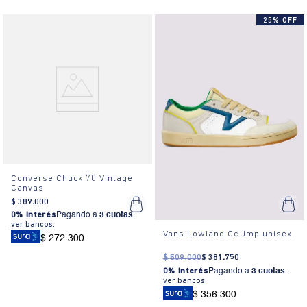
25% OFF
Converse Chuck 70 Vintage
Canvas
$
389
.
000
0% Interés
Pagando a
3 cuotas
.
ver bancos.
Vans Lowland Cc Jmp unisex
$ 272.300
$
509
.
000
$
381
.
750
0% Interés
Pagando a
3 cuotas
.
ver bancos.
$ 356.300