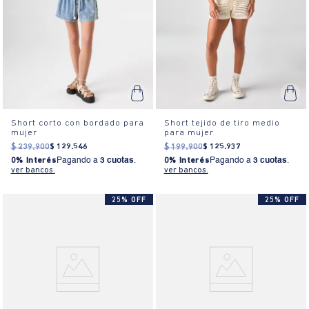
Short corto con bordado para
Short tejido de tiro medio
mujer
para mujer
$
239
.
900
$
129
.
546
$
199
.
900
$
125
.
937
0% Interés
Pagando a
3 cuotas
.
0% Interés
Pagando a
3 cuotas
.
ver bancos.
ver bancos.
25% OFF
25% OFF