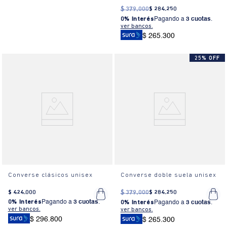
$
379
.
000
$
284
.
250
0% Interés
Pagando a
3 cuotas
.
ver bancos.
$ 265.300
25% OFF
Converse clásicos unisex
Converse doble suela unisex
$
424
.
000
$
379
.
000
$
284
.
250
0% Interés
Pagando a
3 cuotas
.
0% Interés
Pagando a
3 cuotas
.
ver bancos.
ver bancos.
$ 296.800
$ 265.300