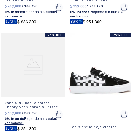
blancos unisex
Theory Vans unisex
$
409
.
000
$
306
.
750
$
359
.
000
$
269
.
250
0% Interés
Pagando a
3 cuotas
.
0% Interés
Pagando a
3 cuotas
.
ver bancos.
ver bancos.
$ 286.300
$ 251.300
25% OFF
25% OFF
Vans Old Skool clásicos
Theory Vans naranja unisex
$
359
.
000
$
269
.
250
0% Interés
Pagando a
3 cuotas
.
ver bancos.
Tenis estilo bajo clásico
$ 251.300