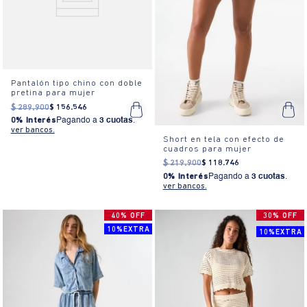
Pantalón tipo chino con doble
pretina para mujer
$
289
.
900
$
156
.
546
0% Interés
Pagando a
3 cuotas
.
ver bancos.
Short en tela con efecto de
cuadros para mujer
$
219
.
900
$
118
.
746
0% Interés
Pagando a
3 cuotas
.
ver bancos.
40% OFF
30% OFF
10%EXTRA
10%EXTRA