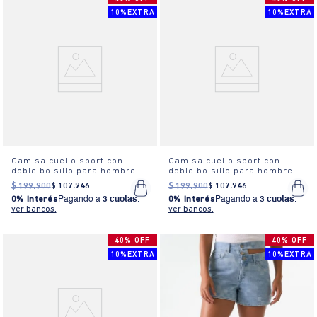
10%EXTRA
10%EXTRA
Camisa cuello sport con
Camisa cuello sport con
doble bolsillo para hombre
doble bolsillo para hombre
$
199
.
900
$
107
.
946
$
199
.
900
$
107
.
946
0% Interés
Pagando a
3 cuotas
.
0% Interés
Pagando a
3 cuotas
.
ver bancos.
ver bancos.
40% OFF
40% OFF
10%EXTRA
10%EXTRA