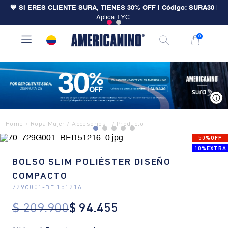
💙 SI ERES CLIENTE SURA, TIENES 30% OFF | Código: SURA30
|
Aplica TYC.
0
V
Ropa Mujer
Accesorios
50%OFF
10%EXTRA
BOLSO SLIM POLIÉSTER DISEÑO
COMPACTO
729G001
-
BEI151216
$
209
.
900
$
94
.
455