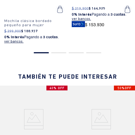
$
219
.
900
$
164
.
925
0% Interés
Pagando a
3 cuotas
.
ver bancos.
Mochila clásica bordado
$ 153.930
pequeño para mujer
$
299
.
900
$
188
.
937
0% Interés
Pagando a
3 cuotas
.
ver bancos.
TAMBIÉN TE PUEDE INTERESAR
40% OFF
50%OFF