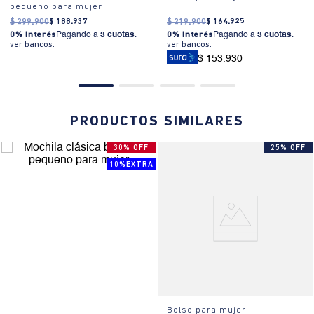
desmontable, material ligero y resistente.
pequeño para mujer
$
299
.
900
$
188
.
937
$
219
.
900
$
164
.
925
¿Cómo se usa?:
Ideal para eventos casuales o salidas informales
0% Interés
Pagando a
3 cuotas
.
0% Interés
Pagando a
3 cuotas
.
donde se necesita un accesorio práctico y con estilo.
ver bancos.
ver bancos.
$ 153.930
PRODUCTOS SIMILARES
30% OFF
25% OFF
10%EXTRA
Bolso para mujer