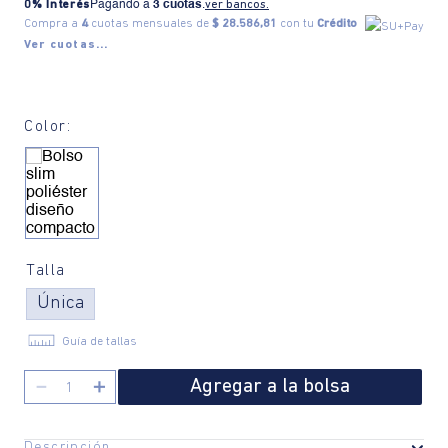
0% Interés
Pagando a
3 cuotas
.
ver bancos.
Compra a
4
cuotas mensuales de
$ 28.586,81
con tu
Crédito
Ver cuotas...
Color:
Talla
Única
Guía de tallas
Agregar a la bolsa
－
＋
Descripción