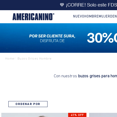
💙 ¡CORRE! Solo este FD
NUEVO
HOMBRE
MUJER
DEN
Home
Buzos Grises Hombre
/
Con nuestros
buzos grises para ho
ORDENAR POR
45% OFF