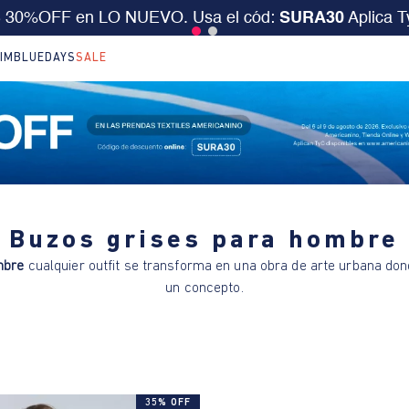
S 30%OFF en LO NUEVO. Usa el cód:
SURA30
Aplica 
IM
BLUEDAYS
SALE
Buzos grises para hombre
mbre
cualquier outfit se transforma en una obra de arte urbana dond
un concepto.
35% OFF