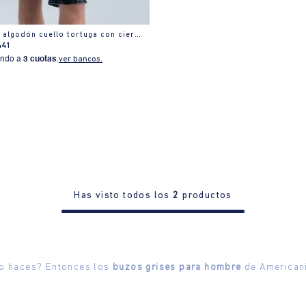
Buzo regular en algodón cuello tortuga con cierre
441
ndo a
3 cuotas
.
ver bancos.
Has visto todos los
2
productos
 lo haces? Entonces los
buzos grises para hombre
de Americani