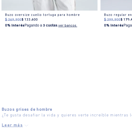
Buzo oversize cuello tortuga para hombre
$
269
.
900
$
133
.
600
$
299
.
900
$
175
.
0% Interés
Pagando a
3 cuotas
.
ver bancos.
0% Interés
Paga
Buzos grises de hombre
¿Te gusta desafiar la vida y quieres verte increíble mientras