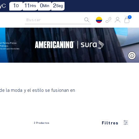
1
11
0
2
TyC
D
Hrs
Min
Seg
AMCNO CLUB
Rastrea tu pedido aquí
Buscar
0
V
e la moda y el estilo se fusionan en
Filtros
2
Productos