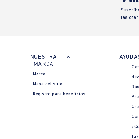
Suscríb
las ofer
NUESTRA
AYUDA
MARCA
Ges
Marca
dev
Mapa del sitio
Ras
Registro para beneficios
Pre
Cre
Con
¿Có
fav