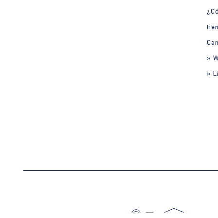
¿C
tie
Can
» 
» L