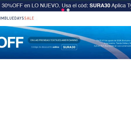
S 30%OFF en LO NUEVO. Usa el cód:
SURA30
Aplica 
IM
BLUEDAYS
SALE