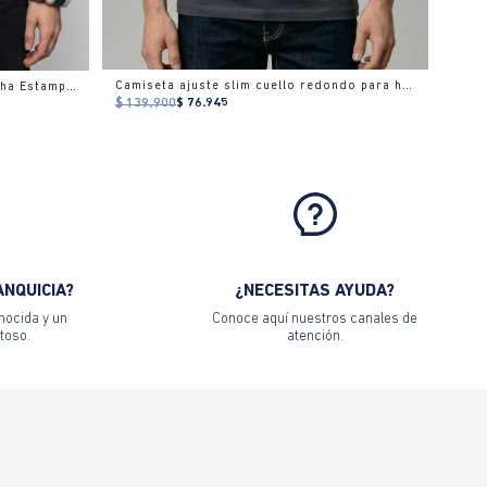
Camiseta ajuste slim cuello redondo para hombre
Chaqueta Mujer Sherpa con Capucha Estampado Camuflado
$ 139.900
$ 76.945
ANQUICIA?
¿NECESITAS AYUDA?
nocida y un
Conoce aquí nuestros canales de
toso.
atención.