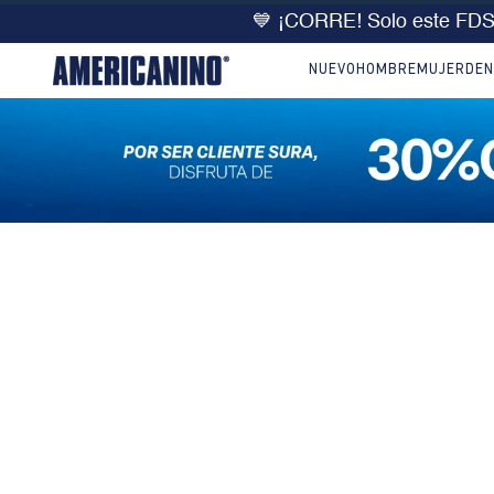
💙 ¡CORRE! Solo este FD
NUEVO
HOMBRE
MUJER
DEN