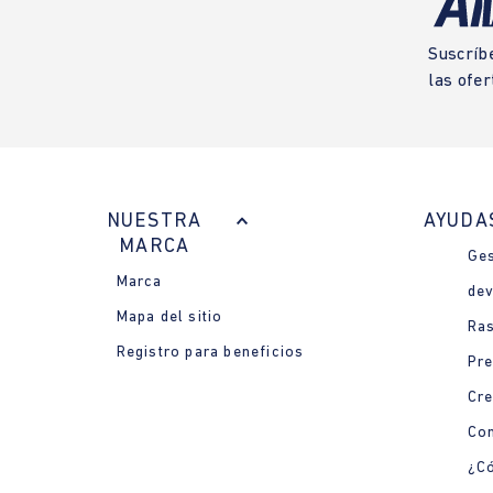
Suscríb
las ofer
NUESTRA
AYUDA
MARCA
Ges
Marca
dev
Mapa del sitio
Ras
Registro para beneficios
Pre
Cre
Con
¿Có