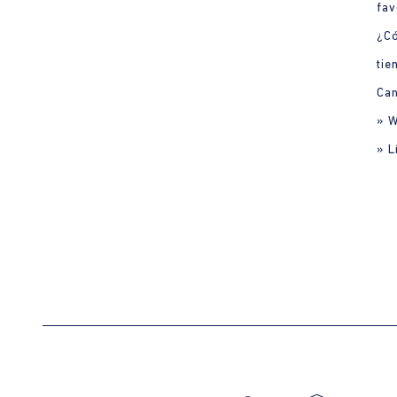
fav
¿C
tie
Can
» 
» L