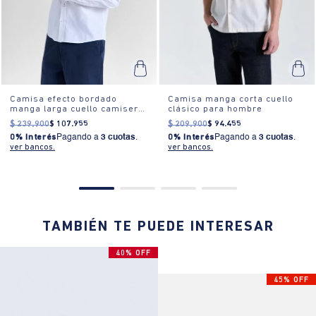
Camisa efecto bordado
Camisa manga corta cuello
manga larga cuello camisero
clásico para hombre
para hombre
$
239
.
900
$
107
.
955
$
209
.
900
$
94
.
455
0% Interés
Pagando a
3 cuotas
.
0% Interés
Pagando a
3 cuotas
.
ver bancos.
ver bancos.
TAMBIÉN TE PUEDE INTERESAR
40% OFF
45% OFF