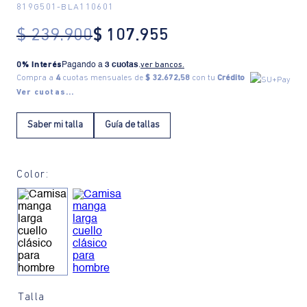
819G501
-
BLA110601
$
239
.
900
$
107
.
955
0% Interés
Pagando a
3 cuotas
.
ver bancos.
Compra a
4
cuotas mensuales de
$ 32.672,58
con tu
Crédito
Ver cuotas...
Saber mi talla
Guía de tallas
Color:
Talla