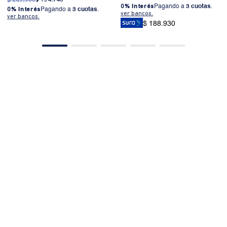
$
249
.
900
0% Interés
Pagando a
3 cuotas
.
0% Interés
Pagando a
3 cuotas
.
ver bancos.
ver bancos.
$ 188.930
PRODUCTOS SIMILARES
50%OFF
50%OFF
10%EXTRA
10%EXTRA