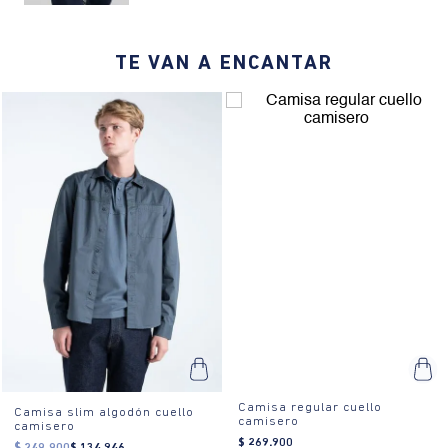
¿Cómo se usa?:
El ajuste oversize es ideal para ocasiones
casuales, permitiendo libertad de movimiento y un look moderno.
TE VAN A ENCANTAR
40% OFF
10%EXTRA
Camisa regular cuello
Camisa slim algodón cuello
camisero
camisero
$
269
.
900
$
134
.
946