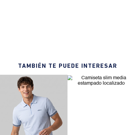
Camisa cuadros manga larga
Camisa bordado manga larga
cuello clásico para hombre
cuello camisero para hombre
$
259
.
900
$
116
.
955
$
229
.
900
$
103
.
455
0% Interés
Pagando a
3 cuotas
.
0% Interés
Pagando a
3 cuotas
.
ver bancos.
ver bancos.
TAMBIÉN TE PUEDE INTERESAR
40% OFF
50%OFF