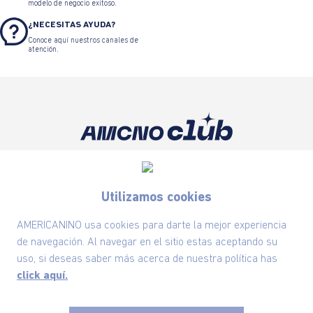
modelo de negocio exitoso.
¿NECESITAS AYUDA?
Conoce aquí nuestros canales de
atención.
Suscríbete ahora nuestro Newsletter y recibe
las ofertas exclusivas y lo último en moda
Utilizamos cookies
SUSCRÍBETE AHORA
AMERICANINO usa cookies para darte la mejor experiencia
de navegación. Al navegar en el sitio estas aceptando su
uso, si deseas saber más acerca de nuestra política has
Nuestra Marca
click aquí.
Ayudas