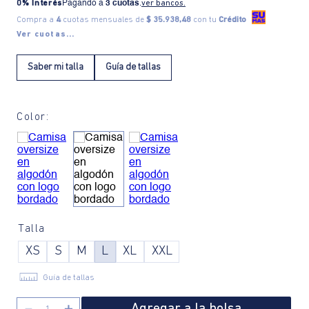
0% Interés
Pagando a
3 cuotas
.
ver bancos.
Compra a
4
cuotas mensuales de
$ 35.938,48
con tu
Crédito
Ver cuotas...
Saber mi talla
Guía de tallas
Color:
Talla
XS
S
M
L
XL
XXL
Guía de tallas
Agregar a la bolsa