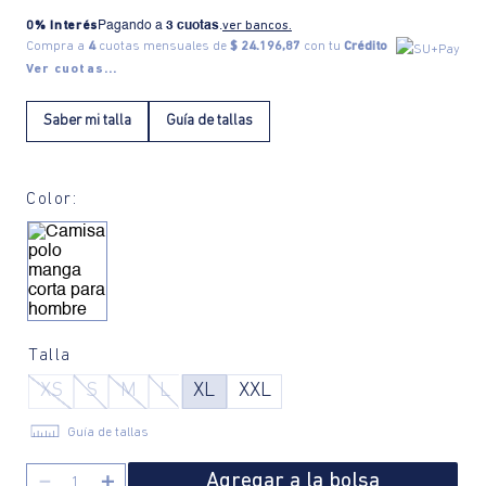
0% Interés
Pagando a
3 cuotas
.
ver bancos.
Compra a
4
cuotas mensuales de
$ 24.196,87
con tu
Crédito
Ver cuotas...
Saber mi talla
Guía de tallas
Color:
Talla
XS
S
M
L
XL
XXL
Guía de tallas
Agregar a la bolsa
－
＋