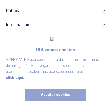
Políticas
Información
Localizador de tiendas
Utilizamos cookies
AMERICANINO usa cookies para darte la mejor experiencia
de navegación. Al navegar en el sitio estas aceptando su
uso, si deseas saber más acerca de nuestra política has
click aquí.
Aceptar cookies
x
Comodin S.A.S | NIT: 800.069.933-6
©2025 Americanino, todos los derechos reservados