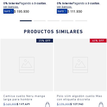
0% Interés
Pagando a
3 cuotas
.
0% Interés
Pagando a
3 cuotas
.
ver bancos.
ver bancos.
$ 195.930
$ 111.930
PRODUCTOS SIMILARES
25% OFF
40% OFF
Camisa cuello Neru manga
Polo slim algodón cuello Mao
larga para hombre
con etiqueta discreta
$
169
.
900
$
127
.
425
$
179
.
900
$
107
.
940