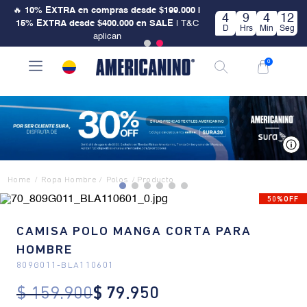
🔥
10% EXTRA en compras desde $199.000 |
4
9
4
12
15% EXTRA desde $400.000 en SALE
| T&C
D
Hrs
Min
Seg
aplican
0
V
Ropa Hombre
Polos
50%OFF
CAMISA POLO MANGA CORTA PARA
HOMBRE
809G011
-
BLA110601
$
159
.
900
$
79
.
950