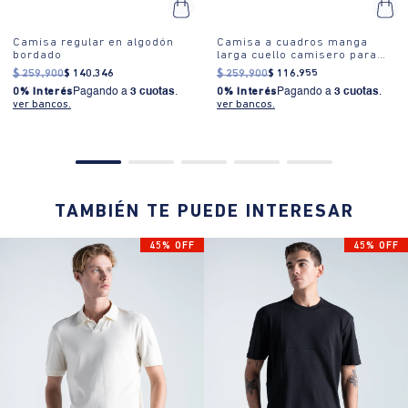
Camisa regular en algodón
Camisa a cuadros manga
bordado
larga cuello camisero para
hombre
$
259
.
900
$
140
.
346
$
259
.
900
$
116
.
955
0% Interés
Pagando a
3 cuotas
.
0% Interés
Pagando a
3 cuotas
.
ver bancos.
ver bancos.
TAMBIÉN TE PUEDE INTERESAR
45% OFF
45% OFF