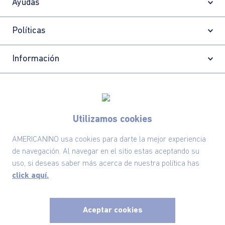
Ayudas
Políticas
Información
Localizador de tiendas
Utilizamos cookies
AMERICANINO usa cookies para darte la mejor experiencia
de navegación. Al navegar en el sitio estas aceptando su
uso, si deseas saber más acerca de nuestra política has
click aquí.
Aceptar cookies
Comodin S.A.S | NIT: 800.069.933-6
©2025 Americanino, todos los derechos reservados