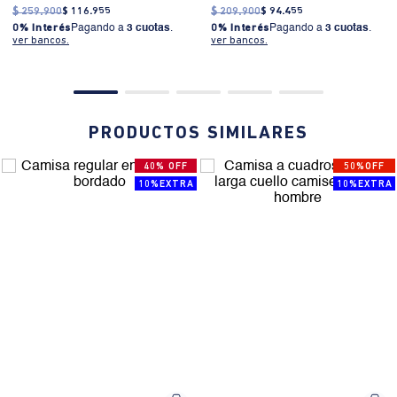
$
259
.
900
$
116
.
955
$
209
.
900
$
94
.
455
0% Interés
Pagando a
3 cuotas
.
0% Interés
Pagando a
3 cuotas
.
ver bancos.
ver bancos.
PRODUCTOS SIMILARES
40% OFF
50%OFF
10%EXTRA
10%EXTRA