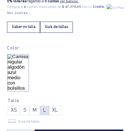
0% Interés
Pagando a
3 cuotas
.
ver bancos.
Compra a
4
cuotas mensuales de
$ 47.378,65
con tu
Crédito
Ver cuotas...
Saber mi talla
Guía de tallas
Color:
Talla
XS
S
M
L
XL
Guía de tallas