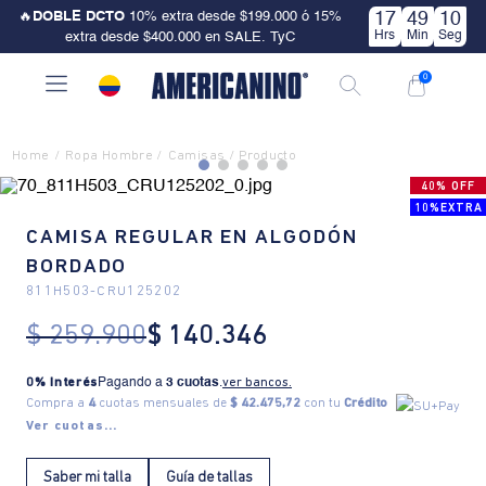
🔥
DOBLE DCTO
10% extra desde $199.000 ó 15%
17
49
10
Hrs
Min
Seg
extra desde $400.000 en SALE. TyC
0
Ropa Hombre
Camisas
40% OFF
10%EXTRA
CAMISA REGULAR EN ALGODÓN
BORDADO
811H503
-
CRU125202
$
259
.
900
$
140
.
346
0% Interés
Pagando a
3 cuotas
.
ver bancos.
Compra a
4
cuotas mensuales de
$ 42.475,72
con tu
Crédito
Ver cuotas...
Saber mi talla
Guía de tallas