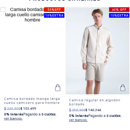
50%OFF
40% OFF
10%EXTRA
10%EXTRA
Camisa bordado manga larga
Camisa regular en algodón
cuello camisero para hombre
bordado
$
229
.
900
$
103
.
455
$
259
.
900
$
140
.
346
0% Interés
Pagando a
3 cuotas
.
0% Interés
Pagando a
3 cuotas
.
ver bancos.
ver bancos.