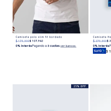
Camiseta tipo polo con líneas en contraste para hombre
Camiseta polo slim fit bordado
Camiseta Ho
$
179
.
900
$
107
.
940
$
279
.
900
$
0% Interés
Pagando a
3 cuotas
.
ver bancos.
0% Interés
$ 
% OFF
25% OFF