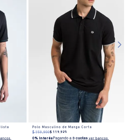
lista
Polo Masculino de Manga Corta
$
159
.
900
$
119
.
925
$
169
bancos.
0% Interés
Pagando a
3 cuotas
.
ver bancos.
0% I