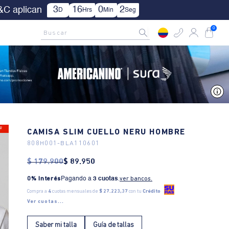
| Aplica TYC.
AMCNO CLUB
Rastrea tu pedido aquí
Buscar
0
V
F
CAMISA SLIM CUELLO NERU HOMBRE
808H001
-
BLA110601
$
179
.
900
$
89
.
950
0% Interés
Pagando a
3 cuotas
.
ver bancos.
Compra a
4
cuotas mensuales de
$ 27.223,37
con tu
Crédito
Ver cuotas...
Saber mi talla
Guía de tallas