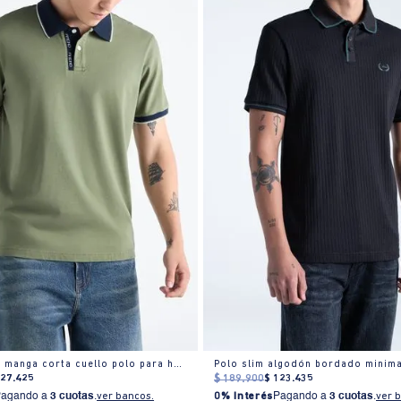
Camisa polo manga corta cuello polo para hombre
Polo slim algodón bordado minima
127
.
425
$
189
.
900
$
123
.
435
Pagando a
3 cuotas
.
ver bancos.
0% Interés
Pagando a
3 cuotas
.
ver 