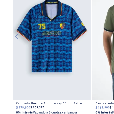
mbre
Camiseta Hombre Tipo Jersey Fútbol Retro
$
279
.
900
$
209
.
925
$
169
.
900
$
0% Interés
Pagando a
3 cuotas
.
ver bancos.
0% Interés