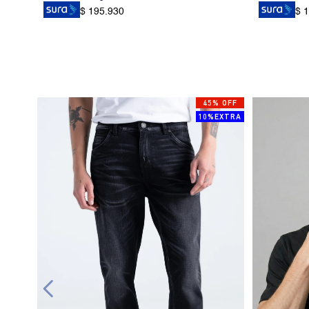
$ 195.930
$ 
45% OFF
10%EXTRA