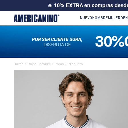
💙 SI ERES
NUEVO
HOMBRE
MUJER
DEN
Ropa Hombre
Polos