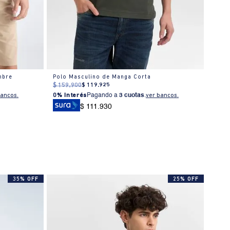
mbre
Polo Masculino de Manga Corta
$
159
.
900
$
119
.
925
$
179
bancos.
0% Interés
Pagando a
3 cuotas
.
ver bancos.
0% I
$ 111.930
35% OFF
25% OFF