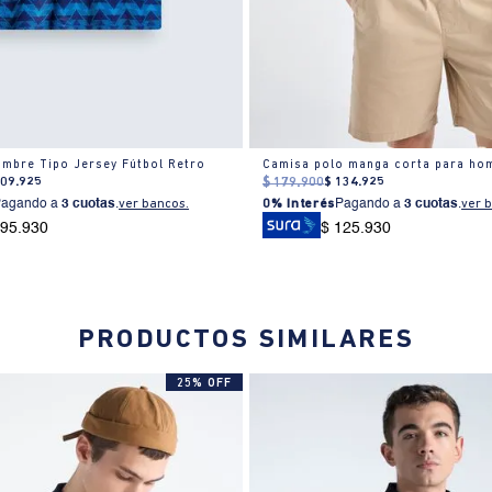
mbre Tipo Jersey Fútbol Retro
Camisa polo manga corta para ho
209
.
925
$
179
.
900
$
134
.
925
Pagando a
3 cuotas
.
ver bancos.
0% Interés
Pagando a
3 cuotas
.
ver 
195.930
$ 125.930
PRODUCTOS SIMILARES
25% OFF