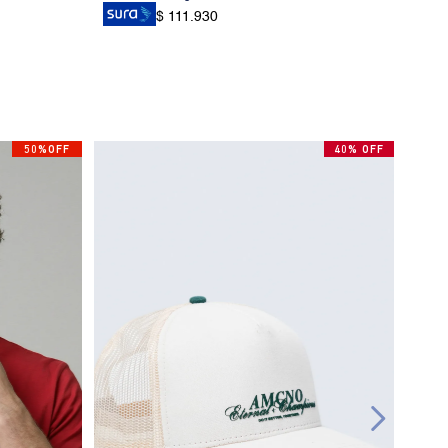
$ 111.930
50%OFF
40% OFF