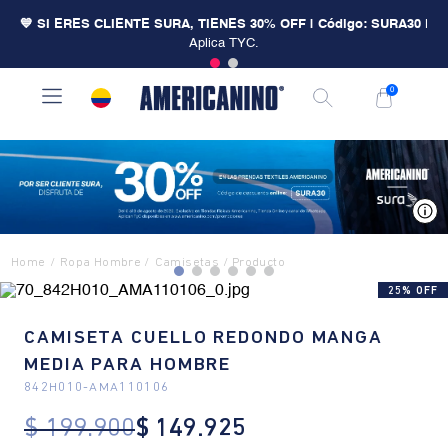
💙 SI ERES CLIENTE SURA, TIENES 30% OFF | Código: SURA30
|
Aplica TYC.
0
V
Ropa Hombre
Camisetas
25% OFF
CAMISETA CUELLO REDONDO MANGA
MEDIA PARA HOMBRE
842H010
-
AMA110106
$
199
.
900
$
149
.
925