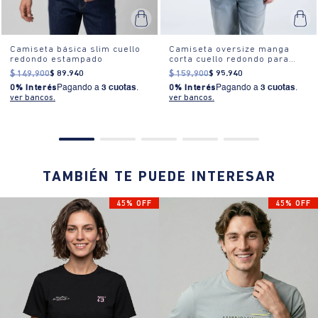
Camiseta básica slim cuello
Camiseta oversize manga
redondo estampado
corta cuello redondo para
hombre
$
149
.
900
$
89
.
940
$
159
.
900
$
95
.
940
0% Interés
Pagando a
3 cuotas
.
0% Interés
Pagando a
3 cuotas
.
ver bancos.
ver bancos.
TAMBIÉN TE PUEDE INTERESAR
45% OFF
45% OFF