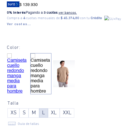
$ 139.930
0% Interés
Pagando a
3 cuotas
.
ver bancos.
Compra a
4
cuotas mensuales de
$ 45.374,80
con tu
Crédito
Ver cuotas...
Color:
Talla
XS
S
M
L
XL
XXL
Guía de tallas