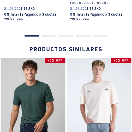
redondo estampado
$
149
.
900
$
89
.
940
$
149
.
900
$
89
.
940
0% Interés
Pagando a
3 cuotas
.
0% Interés
Pagando a
3 cuotas
.
ver bancos.
ver bancos.
PRODUCTOS SIMILARES
40% OFF
40% OFF