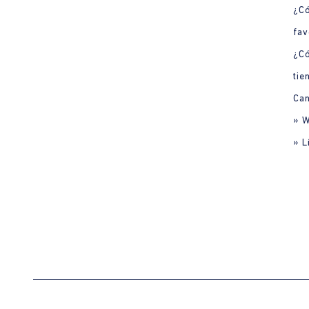
¿Có
fav
¿C
tie
Can
» 
» L