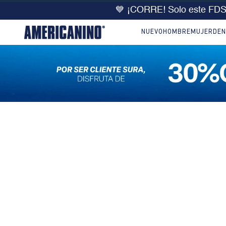
💙 ¡CORRE! Solo este FD
NUEVO
HOMBRE
MUJER
DEN