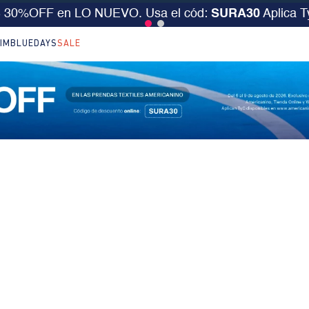
S 30%OFF en LO NUEVO. Usa el cód:
SURA30
Aplica 
IM
BLUEDAYS
SALE