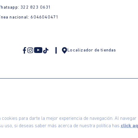
Whatsapp: 322 823 0631
ínea nacional: 6046040471
Localizador de tiendas
omodin S.A.S | NIT: 800.069.933-6
©2025 Am
ookies para darte la mejor experiencia de navegación. Al navegar e
u uso, si deseas saber más acerca de nuestra política has
click aq