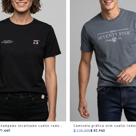
Camiseta estampado localizado cuello redondo para mujer
71.445
$ 139.900
$ 83.940