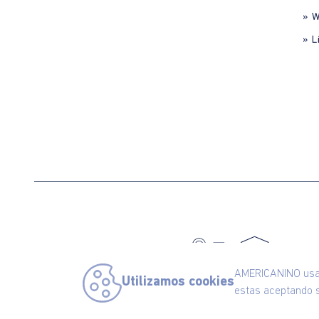
» 
» L
C
AMERICANINO usa c
Utilizamos cookies
estas aceptando s