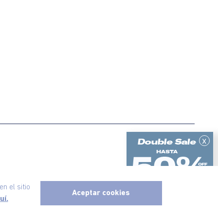
x
ericanino, todos los derechos reservados
n el sitio
Aceptar cookies
uí.