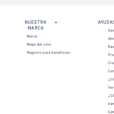
NUESTRA
AYUDA
MARCA
Ges
Marca
dev
Mapa del sitio
Ras
Registro para beneficios
Pre
Cre
Con
¿Có
fav
¿C
tie
Can