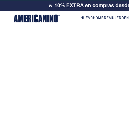
🔥
10% EXTRA en compras desde
NUEVO
HOMBRE
MUJER
DEN