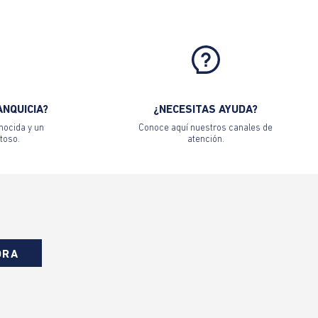
ANQUICIA?
¿NECESITAS AYUDA?
nocida y un
Conoce aquí nuestros canales de
toso.
atención.
ORA