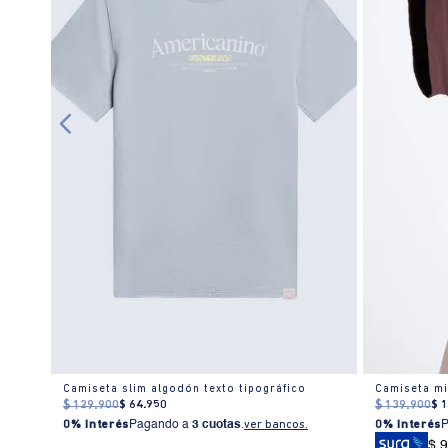
Camiseta slim algodón texto tipográfico
$
129
.
900
$
64
.
950
$
139
.
900
$
0% Interés
Pagando a
3 cuotas
.
ver bancos.
0% Interés
$ 