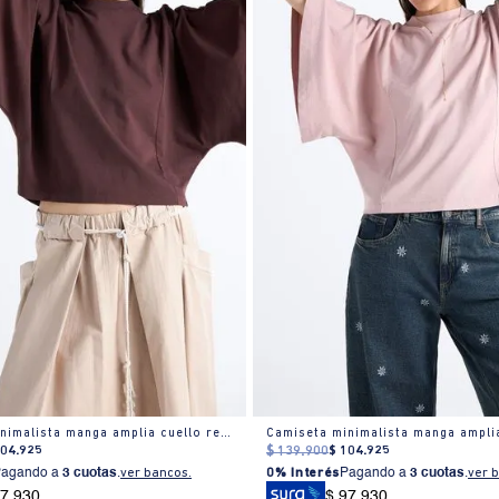
Camiseta minimalista manga amplia cuello redondo para mujer
104
.
925
$
139
.
900
$
104
.
925
Pagando a
3 cuotas
.
ver bancos.
0% Interés
Pagando a
3 cuotas
.
ver 
97.930
$ 97.930