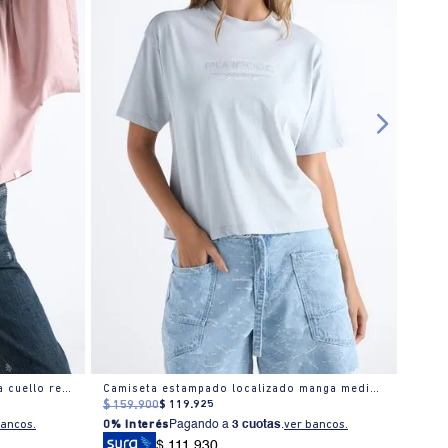
Camiseta minimalista manga amplia cuello redondo para mujer
Camiseta estampado localizado manga media cuello redondo para mujer
Camis
$
159
.
900
$
119
.
925
$
129
bancos.
0% Interés
Pagando a
3 cuotas
.
ver bancos.
0% I
$ 111.930