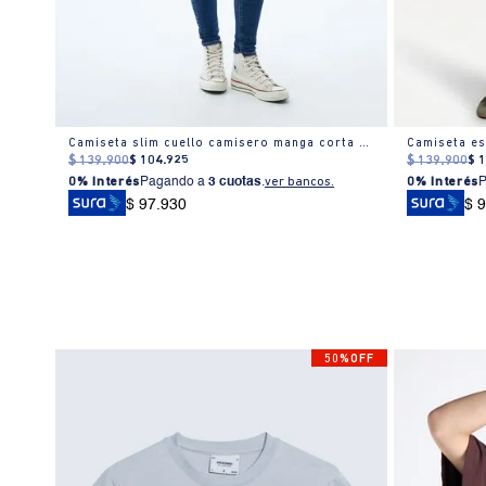
r
Camiseta slim cuello camisero manga corta para mujer
$
139
.
900
$
104
.
925
$
139
.
900
$
0% Interés
Pagando a
3 cuotas
.
ver bancos.
0% Interés
$ 97.930
$ 
50%OFF