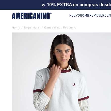
25% ó 3
NUEVO
HOMBRE
MUJER
DEN
Ropa Mujer
Camisetas