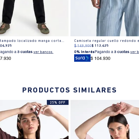
Camiseta estampado localizado manga corta cuello redondo para mujer
Camiseta regular cuello redondo
104
.
925
$
149
.
900
$
112
.
425
Pagando a
3 cuotas
.
ver bancos.
0% Interés
Pagando a
3 cuotas
.
ver 
97.930
$ 104.930
PRODUCTOS SIMILARES
25% OFF