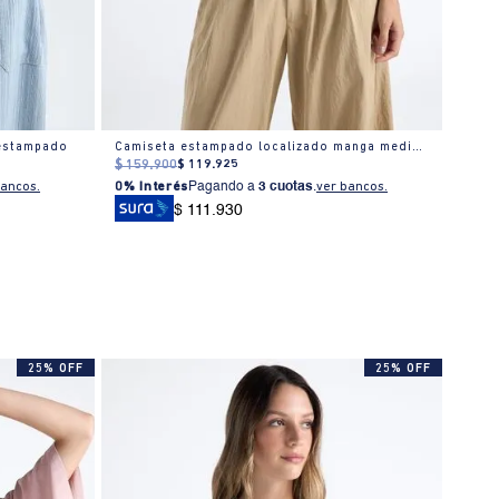
 estampado
Camiseta estampado localizado manga media cuello redondo para mujer
Top R
$
159
.
900
$
119
.
925
$
99
.
bancos.
0% Interés
Pagando a
3 cuotas
.
ver bancos.
0% I
$ 111.930
25% OFF
25% OFF