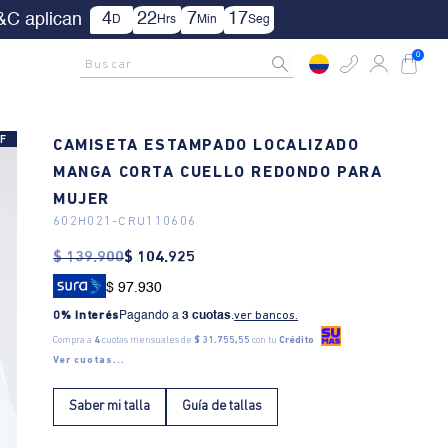
ica TYC.
AMCNO CLUB
Rastrea tu pedido aquí
Buscar
0
F
CAMISETA ESTAMPADO LOCALIZADO
MANGA CORTA CUELLO REDONDO PARA
MUJER
602H021
-
CRU110606
$
139
.
900
$
104
.
925
$ 97.930
0% Interés
Pagando a
3 cuotas
.
ver bancos.
Compra a
4
cuotas mensuales de
$ 31.755,55
con tu
Crédito
Ver cuotas...
Saber mi talla
Guía de tallas