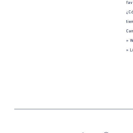
fav
¿C
tie
Can
» 
» L