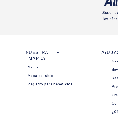
Suscríb
las ofer
NUESTRA
AYUDA
MARCA
Ges
Marca
dev
Mapa del sitio
Ras
Registro para beneficios
Pre
Cre
Con
¿Có