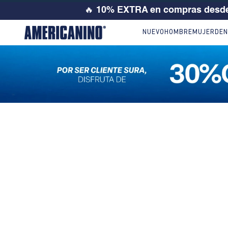
🔥
10% EXTRA en compras desde
NUEVO
HOMBRE
MUJER
DEN