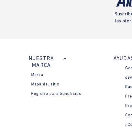
Suscríb
las ofer
NUESTRA
AYUDA
MARCA
Ges
Marca
dev
Mapa del sitio
Ras
Registro para beneficios
Pre
Cre
Con
¿Có