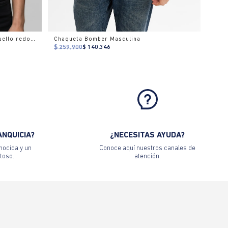
Camiseta estampado localizado cuello redondo para mujer
Chaqueta Bomber Masculina
$ 259.900
$ 140.346
ANQUICIA?
¿NECESITAS AYUDA?
nocida y un
Conoce aquí nuestros canales de
toso.
atención.