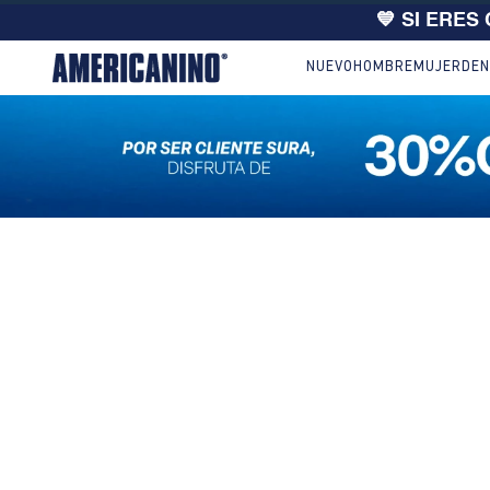
💙 SI ERES
NUEVO
HOMBRE
MUJER
DEN