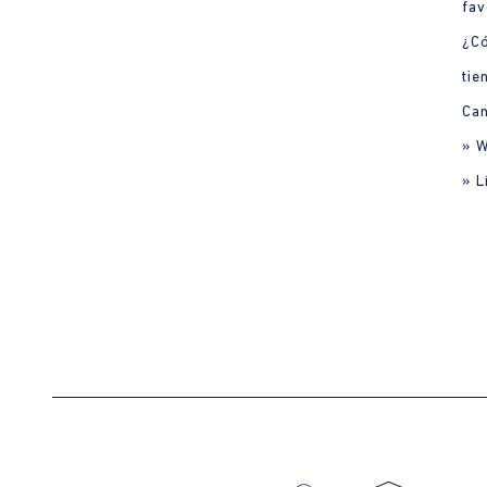
fav
¿C
tie
Can
» 
» L