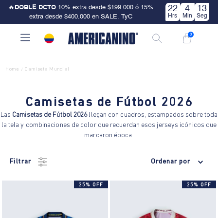
🔥
DOBLE DCTO
10% extra desde $199.000 ó 15%
22
4
13
Hrs
Min
Seg
extra desde $400.000 en SALE. TyC
0
Home
Camiseta Mundial
/
Camisetas de Fútbol 2026
Las
Camisetas de Fútbol 2026
llegan con cuadros, estampados sobre toda
la tela y combinaciones de color que recuerdan esos jerseys icónicos que
marcaron época.
Filtrar
Ordenar por
25% OFF
25% OFF