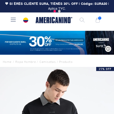
💙 SI ERES CLIENTE SURA, TIENES 30% OFF | Código: SURA30
|
Aplica TYC.
0
V
Ropa Hombre
Camisetas
25% OFF