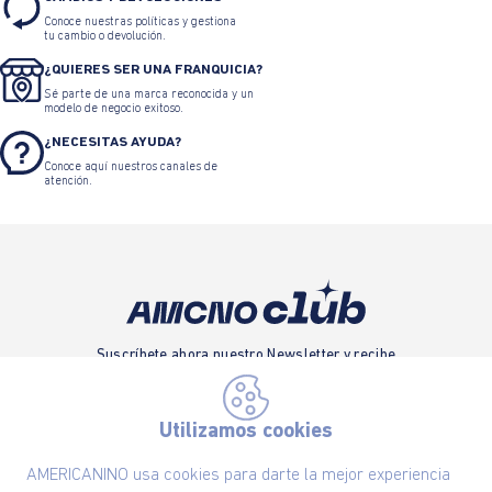
Conoce nuestras políticas y gestiona
tu cambio o devolución.
¿QUIERES SER UNA FRANQUICIA?
Sé parte de una marca reconocida y un
modelo de negocio exitoso.
¿NECESITAS AYUDA?
Conoce aquí nuestros canales de
atención.
Suscríbete ahora nuestro Newsletter y recibe
las ofertas exclusivas y lo último en moda
SUSCRÍBETE AHORA
Utilizamos cookies
AMERICANINO usa cookies para darte la mejor experiencia