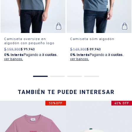
Camiseta oversize en
Camiseta slim algodón
algodón con pequeño logo
$
159
.
900
$
95
.
940
$
149
.
900
$
89
.
940
0% Interés
Pagando a
3 cuotas
.
0% Interés
Pagando a
3 cuotas
.
ver bancos.
ver bancos.
TAMBIÉN TE PUEDE INTERESAR
50%OFF
40% OFF