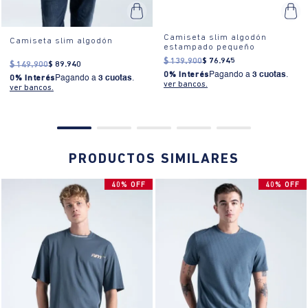
Camiseta slim algodón
Camiseta slim algodón
estampado pequeño
$
139
.
900
$
76
.
945
$
149
.
900
$
89
.
940
0% Interés
Pagando a
3 cuotas
.
0% Interés
Pagando a
3 cuotas
.
ver bancos.
ver bancos.
PRODUCTOS SIMILARES
40% OFF
40% OFF