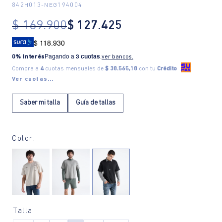
842H013
-
NEG194004
$
169
.
900
$
127
.
425
$ 118.930
0% Interés
Pagando a
3 cuotas
.
ver bancos.
Compra a
4
cuotas mensuales de
$ 38.565,18
con tu
Crédito
Ver cuotas...
Saber mi talla
Guía de tallas
Color:
Talla