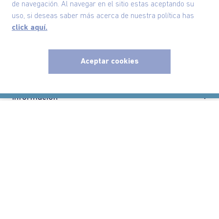
de navegación. Al navegar en el sitio estas aceptando su
Nuestra Marca
uso, si deseas saber más acerca de nuestra política has
click aquí.
Ayudas
Aceptar cookies
Políticas
x
Información
Localizador de tiendas