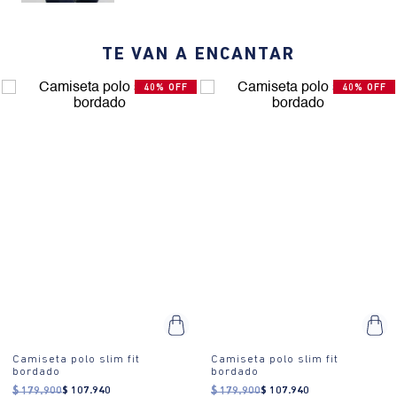
bordado en el pecho que destaca la marca.
¿Cómo se usa?:
Ideal para eventos casuales, reuniones informales
TE VAN A ENCANTAR
o un día en la oficina. Su diseño versátil permite adaptarse a
diferentes ocasiones.
40% OFF
40% OFF
Camiseta polo slim fit
Camiseta polo slim fit
bordado
bordado
$
179
.
900
$
107
.
940
$
179
.
900
$
107
.
940