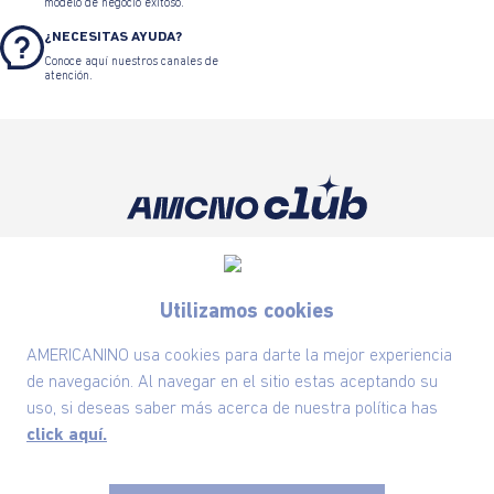
modelo de negocio exitoso.
¿NECESITAS AYUDA?
Conoce aquí nuestros canales de
atención.
Suscríbete ahora nuestro Newsletter y recibe
las ofertas exclusivas y lo último en moda
Utilizamos cookies
SUSCRÍBETE AHORA
AMERICANINO usa cookies para darte la mejor experiencia
de navegación. Al navegar en el sitio estas aceptando su
uso, si deseas saber más acerca de nuestra política has
Nuestra Marca
click aquí.
Ayudas