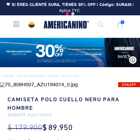
💙 SI ERES CLIENTE SURA, TIENES 30% OFF | Código: SURA30
|
Aplica TYC.
0
V
Ropa Hombre
Polos
50%OFF
CAMISETA POLO CUELLO NERU PARA
HOMBRE
808H007
-
AZU194014
$
179
.
900
$
89
.
950