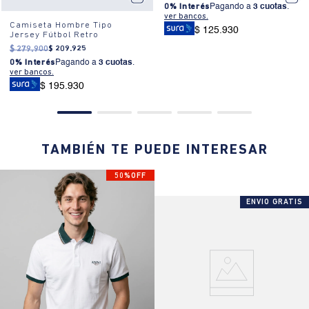
0% Interés
Pagando a
3 cuotas
.
ver bancos.
Camiseta Hombre Tipo
$ 125.930
Jersey Fútbol Retro
$
279
.
900
$
209
.
925
0% Interés
Pagando a
3 cuotas
.
ver bancos.
$ 195.930
TAMBIÉN TE PUEDE INTERESAR
50%OFF
ENVIO GRATIS