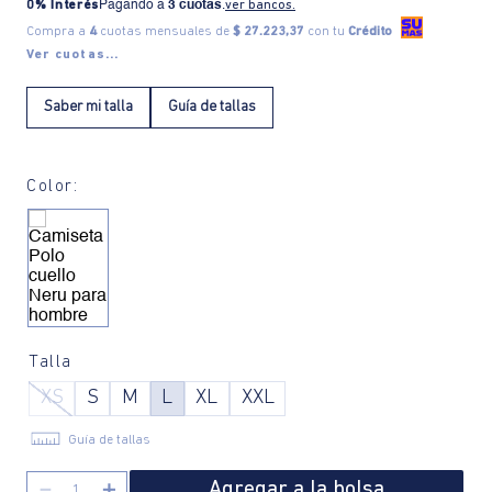
0% Interés
Pagando a
3 cuotas
.
ver bancos.
Compra a
4
cuotas mensuales de
$ 27.223,37
con tu
Crédito
Ver cuotas...
Saber mi talla
Guía de tallas
Color:
Talla
XS
S
M
L
XL
XXL
Guía de tallas
Agregar a la bolsa
－
＋