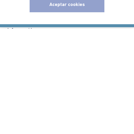
Aceptar cookies
Políticas
x
Información
Localizador de tiendas
Comodin S.A.S | NIT: 800.069.933-6
©2025 Americanino, todos los derechos reservados