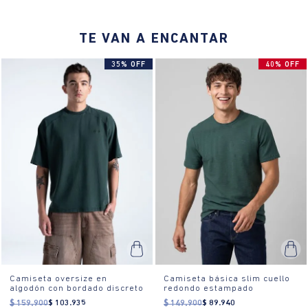
TE VAN A ENCANTAR
35% OFF
40% OFF
Camiseta oversize en
Camiseta básica slim cuello
algodón con bordado discreto
redondo estampado
$
159
.
900
$
103
.
935
$
149
.
900
$
89
.
940