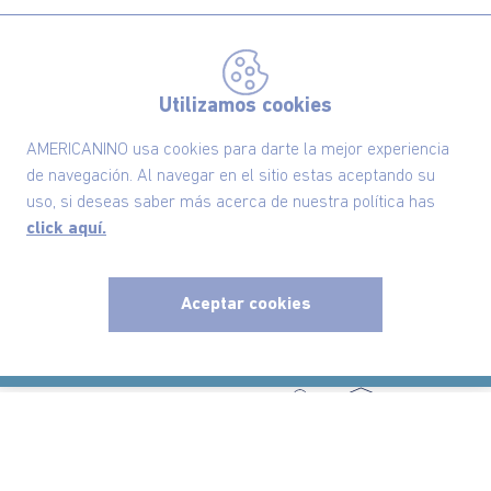
Políticas
Utilizamos cookies
Información
AMERICANINO usa cookies para darte la mejor experiencia
de navegación. Al navegar en el sitio estas aceptando su
Localizador de tiendas
uso, si deseas saber más acerca de nuestra política has
click aquí.
Aceptar cookies
x
Comodin S.A.S | NIT: 800.069.933-6
©2025 Americanino, todos los derechos reservados