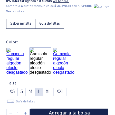
0% Interés
Pagando a
3 cuotas
.
ver bancos.
Compra a
4
cuotas mensuales de
$ 35.390,38
con tu
Crédito
Ver cuotas...
Saber mi talla
Guía de tallas
Color:
Talla
XS
S
M
L
XL
XXL
Guía de tallas
Agregar a la bolsa
－
＋