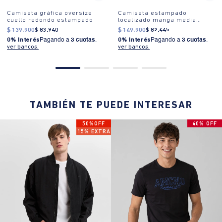
Camiseta gráfica oversize
Camiseta estampado
cuello redondo estampado
localizado manga media
cuello redondo para hombre
$
139
.
900
$
83
.
940
$
149
.
900
$
82
.
445
0% Interés
Pagando a
3 cuotas
.
0% Interés
Pagando a
3 cuotas
.
ver bancos.
ver bancos.
TAMBIÉN TE PUEDE INTERESAR
50%OFF
40% OFF
15% EXTRA