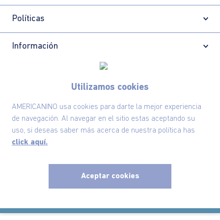
Suscríbete ahora nuestro Newsletter y recibe
las ofertas exclusivas y lo último en moda
Utilizamos cookies
SUSCRÍBETE AHORA
AMERICANINO usa cookies para darte la mejor experiencia
de navegación. Al navegar en el sitio estas aceptando su
uso, si deseas saber más acerca de nuestra política has
Nuestra Marca
click aquí.
Ayudas
Aceptar cookies
Políticas
x
Información