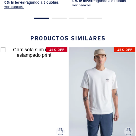
Camiseta gráfica oversize
Camiseta oversize manga
cuello redondo estampado
corta cuello redondo para
hombre
$
139
.
900
$
83
.
940
$
139
.
900
$
69
.
950
0% Interés
Pagando a
3 cuotas
.
0% Interés
Pagando a
3 cuotas
.
ver bancos.
ver bancos.