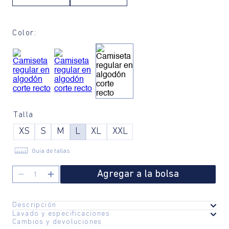
Color:
Talla
XS
S
M
L
XL
XXL
Guía de tallas
Agregar a la bolsa
－
＋
Descripción
Lavado y especificaciones
Esta camiseta de algodón es una pieza esencial en el armario de
Cambios y devoluciones
Fabricante / importador:
COMODIN S.A.S.
cualquier hombre. Con un corte regular y una silueta recta y suelta,