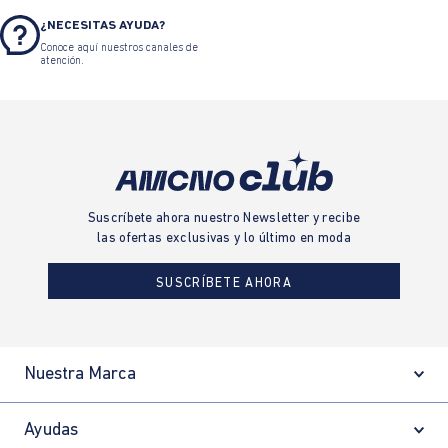
Camiseta gráfica slim cuello
Gorra trucker estampado
redondo estampado
frontal hombre
$ 139.900
$ 83.940
$ 119.900
$ 71.940
TARJETA DE CRÉDITO
SUMAS Y CRÉDITO SUMAS
Solicita tu Tarjeta de Crédito Sumas
CAMBIOS Y DEVOLUCIONES
Conoce nuestras políticas y gestiona
tu cambio o devolución.
¿QUIERES SER UNA FRANQUICIA?
Sé parte de una marca reconocida y un
modelo de negocio exitoso.
¿NECESITAS AYUDA?
Conoce aquí nuestros canales de
atención.