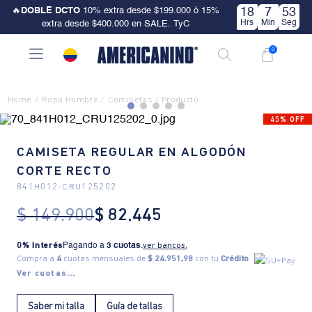
🔥
DOBLE DCTO
10% extra desde $199.000 ó 15%
18
7
52
Hrs
Min
Seg
extra desde $400.000 en SALE. TyC
0
Ropa Hombre
Camisetas
45% OFF
CAMISETA REGULAR EN ALGODÓN
CORTE RECTO
841H012
-
CRU125202
$
149
.
900
$
82
.
445
0% Interés
Pagando a
3 cuotas
.
ver bancos.
Compra a
4
cuotas mensuales de
$ 24.951,98
con tu
Crédito
Ver cuotas...
Saber mi talla
Guía de tallas