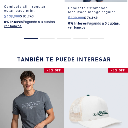
PRODUCTOS SIMILARES
40% OFF
45% OFF
Camiseta slim regular
Camiseta estampado
estampado print
localizado manga regular
cuello redondo para hombre
$
139
.
900
$
83
.
940
$
139
.
900
$
76
.
945
0% Interés
Pagando a
3 cuotas
.
0% Interés
Pagando a
3 cuotas
.
ver bancos.
ver bancos.