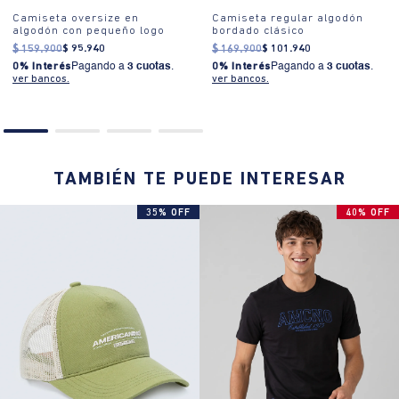
Camiseta oversize en
Camiseta regular algodón
algodón con pequeño logo
bordado clásico
$
159
.
900
$
95
.
940
$
169
.
900
$
101
.
940
0% Interés
Pagando a
3 cuotas
.
0% Interés
Pagando a
3 cuotas
.
ver bancos.
ver bancos.
TAMBIÉN TE PUEDE INTERESAR
35% OFF
40% OFF