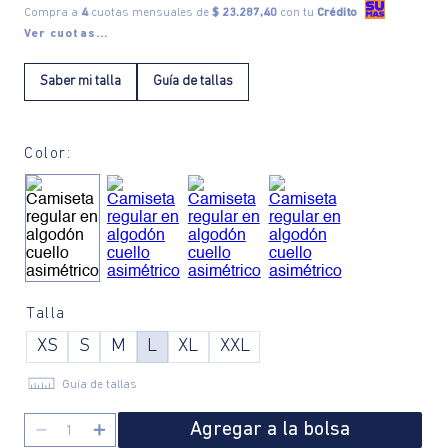
Compra a
4
cuotas mensuales de
$ 23.287,40
con tu
Crédito
Ver cuotas...
Saber mi talla
Guía de tallas
Color:
Talla
XS
S
M
L
XL
XXL
Guía de tallas
Agregar a la bolsa
－
＋