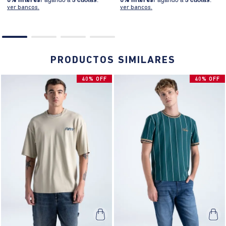
0% Interés
Pagando a
3 cuotas
.
0% Interés
Pagando a
3 cuotas
.
ver bancos.
ver bancos.
PRODUCTOS SIMILARES
40% OFF
40% OFF