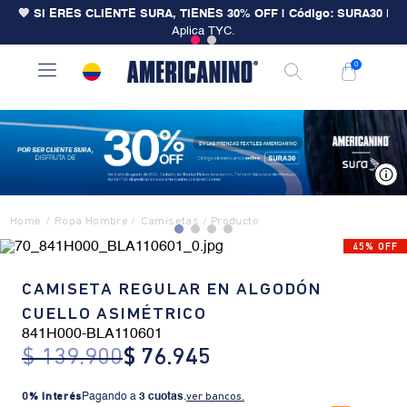
💙 SI ERES CLIENTE SURA, TIENES 30% OFF | Código: SURA30
|
Aplica TYC.
0
V
Ropa Hombre
Camisetas
45% OFF
CAMISETA REGULAR EN ALGODÓN
CUELLO ASIMÉTRICO
841H000
-
BLA110601
$
139
.
900
$
76
.
945
0% Interés
Pagando a
3 cuotas
.
ver bancos.