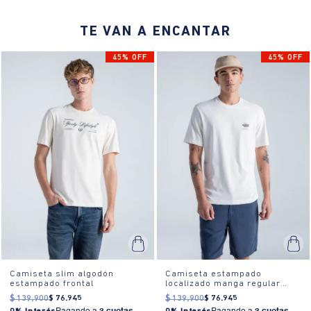
para salir con amigos, ir al trabajo o disfrutar de un día relajado en
casa.
TE VAN A ENCANTAR
45% OFF
45% OFF
Camiseta slim algodón
Camiseta estampado
estampado frontal
localizado manga regular
cuello redondo para hombre
$
139
.
900
$
76
.
945
$
139
.
900
$
76
.
945