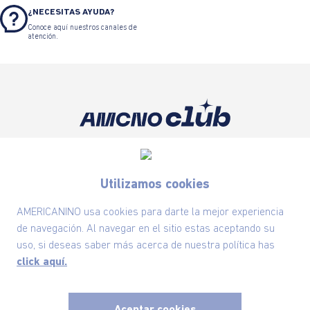
¿NECESITAS AYUDA?
Conoce aquí nuestros canales de
atención.
Suscríbete ahora nuestro Newsletter y recibe
las ofertas exclusivas y lo último en moda
Utilizamos cookies
SUSCRÍBETE AHORA
AMERICANINO usa cookies para darte la mejor experiencia
de navegación. Al navegar en el sitio estas aceptando su
uso, si deseas saber más acerca de nuestra política has
Nuestra Marca
click aquí.
Ayudas